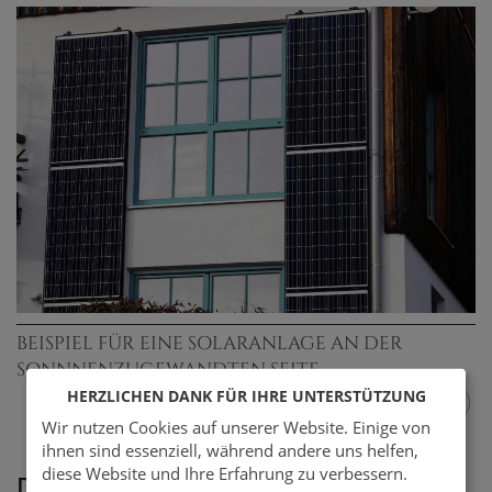
BEISPIEL FÜR EINE SOLARANLAGE AN DER
SONNNENZUGEWANDTEN SEITE.
HERZLICHEN DANK FÜR IHRE UNTERSTÜTZUNG
Wir nutzen Cookies auf unserer Website. Einige von
ihnen sind essenziell, während andere uns helfen,
diese Website und Ihre Erfahrung zu verbessern.
Die Solarmodule für die Hauswand