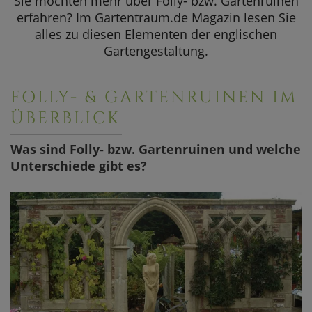
Sie möchten mehr über Folly- bzw. Gartenruinen
SOMMERAKTION
erfahren? Im Gartentraum.de Magazin lesen Sie
alles zu diesen Elementen der englischen
Aktuelle Angebote
Gartengestaltung.
FOLLY- & GARTENRUINEN IM
ÜBERBLICK
Was sind Folly- bzw. Gartenruinen und welche
Unterschiede gibt es?