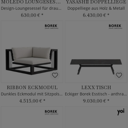
MOLEDO LOUNGESESSEL
YASASHII DOPPELLIEGE
Design-Loungesessel für draußen
Doppelliege aus Holz & Metall
630,00 €
*
6.430,00 €
*
RIBBON ECKMODUL
LEXX TISCH
Dunkles Eckmodul mit Sitzpolster
Eckiger Borek Esstisch - anthrazit
4.515,00 €
*
9.030,00 €
*