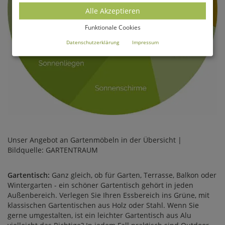
Alle Akzeptieren
Funktionale Cookies
Datenschutzerklärung
Impressum
Unser Angebot an Gartenmöbeln in der Übersicht |
Bildquelle: GARTENTRAUM
Gartentisch:
Ganz gleich, ob für Garten, Terrasse, Balkon oder
Wintergarten - ein schöner Gartentisch gehört in jeden
Außenbereich. Verlegen Sie Ihren Essbereich ins Grüne, mit
klassischen Gartentischen aus Holz oder Stahl. Wenn Sie
gerne umgestalten, ist ein leichter Gartentisch aus Alu