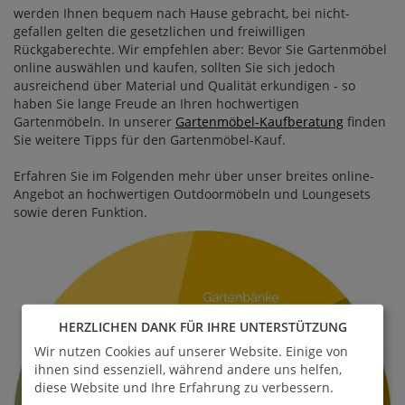
werden Ihnen bequem nach Hause gebracht, bei nicht-
gefallen gelten die gesetzlichen und freiwilligen
Rückgaberechte. Wir empfehlen aber: Bevor Sie Gartenmöbel
online auswählen und kaufen, sollten Sie sich jedoch
ausreichend über Material und Qualität erkundigen - so
haben Sie lange Freude an Ihren hochwertigen
Gartenmöbeln. In unserer
Gartenmöbel-Kaufberatung
finden
Sie weitere Tipps für den Gartenmöbel-Kauf.
Erfahren Sie im Folgenden mehr über unser breites online-
Angebot an hochwertigen Outdoormöbeln und Loungesets
sowie deren Funktion.
HERZLICHEN DANK FÜR IHRE UNTERSTÜTZUNG
Wir nutzen Cookies auf unserer Website. Einige von
ihnen sind essenziell, während andere uns helfen,
diese Website und Ihre Erfahrung zu verbessern.