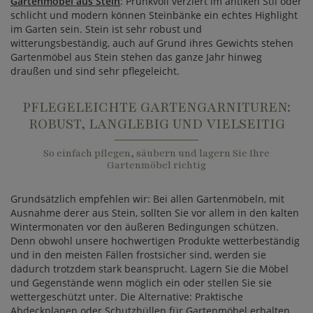
Gartenmöbel aus Stein
: Prunkvoll verziert im antiken Stil oder
schlicht und modern können Steinbänke ein echtes Highlight
im Garten sein. Stein ist sehr robust und
witterungsbeständig, auch auf Grund ihres Gewichts stehen
Gartenmöbel aus Stein stehen das ganze Jahr hinweg
draußen und sind sehr pflegeleicht.
PFLEGELEICHTE GARTENGARNITUREN:
ROBUST, LANGLEBIG UND VIELSEITIG
So einfach pflegen, säubern und lagern Sie Ihre
Gartenmöbel richtig
Grundsätzlich empfehlen wir: Bei allen Gartenmöbeln, mit
Ausnahme derer aus Stein, sollten Sie vor allem in den kalten
Wintermonaten vor den äußeren Bedingungen schützen.
Denn obwohl unsere hochwertigen Produkte wetterbeständig
und in den meisten Fällen frostsicher sind, werden sie
dadurch trotzdem stark beansprucht. Lagern Sie die Möbel
und Gegenstände wenn möglich ein oder stellen Sie sie
wettergeschützt unter. Die Alternative: Praktische
Abdeckplanen oder Schutzhüllen für Gartenmöbel erhalten