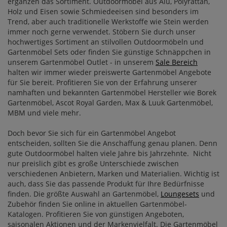
ergänzen das Sortiment. Outdoormöbel aus Alu, Polyrattan,
Holz und Eisen sowie Schmiedeeisen sind besonders im
Trend, aber auch traditionelle Werkstoffe wie Stein werden
immer noch gerne verwendet. Stöbern Sie durch unser
hochwertiges Sortiment an stilvollen Outdoormöbeln und
Gartenmöbel Sets oder finden Sie günstige Schnäppchen in
unserem Gartenmöbel Outlet - in unserem
Sale Bereich
halten wir immer wieder preiswerte Gartenmöbel Angebote
für Sie bereit. Profitieren Sie von der Erfahrung unserer
namhaften und bekannten Gartenmöbel Hersteller wie Borek
Gartenmöbel, Ascot Royal Garden, Max & Luuk Gartenmöbel,
MBM und viele mehr.
Doch bevor Sie sich für ein Gartenmöbel Angebot
entscheiden, sollten Sie die Anschaffung genau planen. Denn
gute Outdoormöbel halten viele Jahre bis Jahrzehnte. Nicht
nur preislich gibt es große Unterschiede zwischen
verschiedenen Anbietern, Marken und Materialien. Wichtig ist
auch, dass Sie das passende Produkt für Ihre Bedürfnisse
finden. Die größte Auswahl an Gartenmöbel,
Loungesets
und
Zubehör finden Sie online in aktuellen Gartenmöbel-
Katalogen. Profitieren Sie von günstigen Angeboten,
saisonalen Aktionen und der Markenvielfalt. Die Gartenmöbel