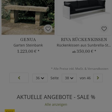
GENUA
RIVA RÜCKENKISSEN
Garten Steinbank
Rückenkissen aus Sunbrella-Stoff
1.223,00 €
*
350,00 €
*
ab
*
Alle Preise inkl. MwSt. & Versandkosten
36
Seite
38
von 46
AKTUELLE ANGEBOTE - SALE %
Alle anzeigen