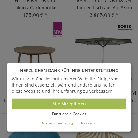
HOCKER LEMO
FARO LOUNGETISCH
Teakholz Gartenhocker
Runder Tisch aus Alu 83cm
175,00 €
*
2.805,00 €
*
HERZLICHEN DANK FÜR IHRE UNTERSTÜTZUNG
Wir nutzen Cookies auf unserer Website. Einige von
ihnen sind essenziell, während andere uns helfen,
diese Website und Ihre Erfahrung zu verbessern.
TISCH ALPENBLICK
BRAGA SONNENSCHIRM
Runder Gartentisch von MBM
Runder XXL Sonnenschirm aus Alu
Alle Akzeptieren
1.515,00 €
*
3.195,00 €
*
Funktionale Cookies
Datenschutzerklärung
Impressum