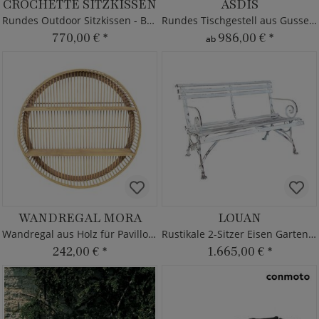
CROCHETTE SITZKISSEN
ASDIS
Rundes Outdoor Sitzkissen - Borek - navy - Ardenza Seil
Rundes Tischgestell aus Gusseisen
770,00 €
*
986,00 €
*
ab
WANDREGAL MORA
LOUAN
Wandregal aus Holz für Pavillons
Rustikale 2-Sitzer Eisen Gartenbank
242,00 €
*
1.665,00 €
*