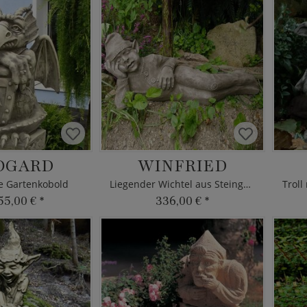
OGARD
WINFRIED
e Gartenkobold
Liegender Wichtel aus Steinguss
55,00 €
*
336,00 €
*