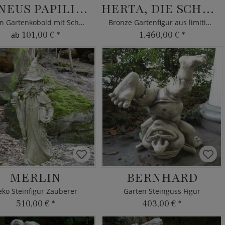
PHINEUS PAPILIONEM
HERTA, DIE SCHÖNE
Blüten Gartenkobold mit Schmetterling
Bronze Gartenfigur aus limitierter Edition
101,00 €
*
1.460,00 €
*
ab
MERLIN
BERNHARD
ko Steinfigur Zauberer
Garten Steinguss Figur
510,00 €
*
403,00 €
*