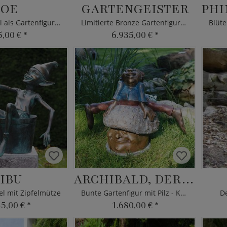
JOE
GARTENGEISTER
Kleine Wichtel als Gartenfigur aus Steinguss
Limitierte Bronze Gartenfiguren
5,00 €
*
6.935,00 €
*
IBU
ARCHIBALD, DER SPORTLICHE
l mit Zipfelmütze
Bunte Gartenfigur mit Pilz - Künstlerfigur
De
45,00 €
*
1.680,00 €
*