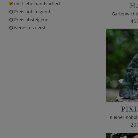
H
mit Liebe handsortiert
Preis aufsteigend
Gartenwichte
Preis absteigend
46
Neueste zuerst
PIXI
20