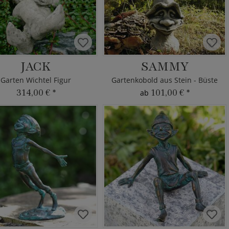
JACK
SAMMY
Garten Wichtel Figur
Gartenkobold aus Stein - Büste
314,00 €
*
101,00 €
*
ab