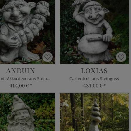
ANDUIN
LOXIAS
Troll mit Akkordeon aus Steinguss
Gartentroll aus Steinguss
414,00 €
*
431,00 €
*