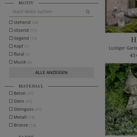
MOTIV
stehend
(26)
sitzend
(17)
H
liegend
(13)
Kopf
(7)
floral
(6)
41
Musik
(6)
ALLE ANZEIGEN
MATERIAL
Beton
(47)
Stein
(47)
Steinguss
(47)
Metall
(14)
Bronze
(14)