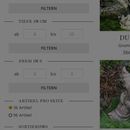
FILTERN
TIEFE IN CM
ab
bis
DU
Gnom 
FILTERN
56
PREIS IN €
ab
bis
FILTERN
ARTIKEL PRO SEITE
36 Artikel
96 Artikel
SORTIERUNG