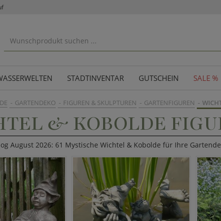
uf
WASSERWELTEN
STADTINVENTAR
GUTSCHEIN
SALE %
DE
GARTENDEKO
FIGUREN & SKULPTUREN
GARTENFIGUREN
WICH
HTEL & KOBOLDE FIGU
log August 2026: 61 Mystische Wichtel & Kobolde für Ihre Gartende