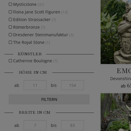
Mysticstone
(31)
Fiona Jane Scott Figuren
(13)
Edition Strassacker
(7)
Römerbronze
(7)
Dresdener Steinmanufaktur
(3)
The Royal Stone
(1)
KÜNSTLER
Catherine Boulogne
(7)
EM
HÖHE IN CM
Devonshir
ab
bis
6
ab
FILTERN
BREITE IN CM
ab
bis