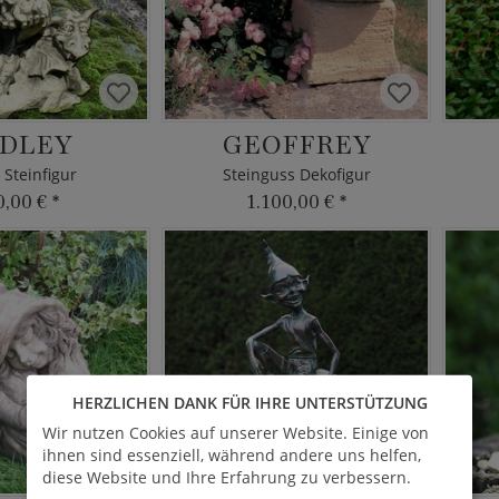
DLEY
GEOFFREY
Steinfigur
Steinguss Dekofigur
0,00 €
*
1.100,00 €
*
HERZLICHEN DANK FÜR IHRE UNTERSTÜTZUNG
Wir nutzen Cookies auf unserer Website. Einige von
ihnen sind essenziell, während andere uns helfen,
diese Website und Ihre Erfahrung zu verbessern.