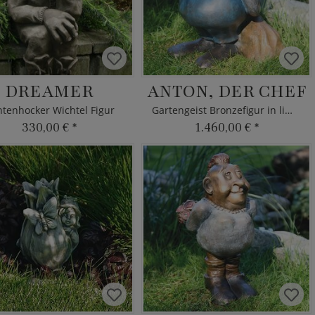
DREAMER
ANTON, DER CHEF
tenhocker Wichtel Figur
Gartengeist Bronzefigur in limitierter Edition
330,00 €
*
1.460,00 €
*