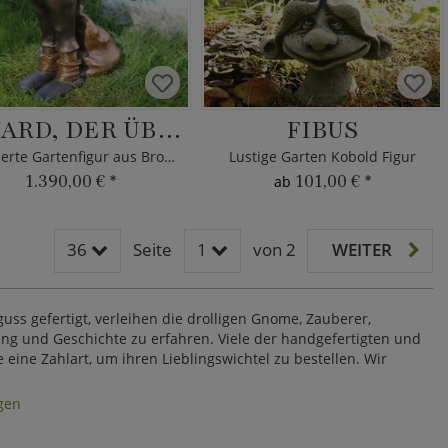
EDUARD, DER ÜBERLEGENE
FIBUS
Limitierte Gartenfigur aus Bronze
Lustige Garten Kobold Figur
1.390,00 €
*
101,00 €
*
ab
36
Seite
1
von 2
WEITER
ss gefertigt, verleihen die drolligen Gnome, Zauberer,
ung und Geschichte zu erfahren. Viele der handgefertigten und
ine Zahlart, um ihren Lieblingswichtel zu bestellen. Wir
gen