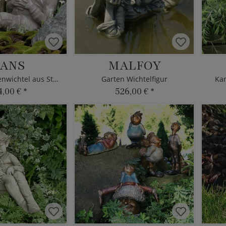
ANS
MALFOY
Lustiger Gartenwichtel aus Steinguss
Garten Wichtelfigur
Kan
4,00 €
*
526,00 €
*