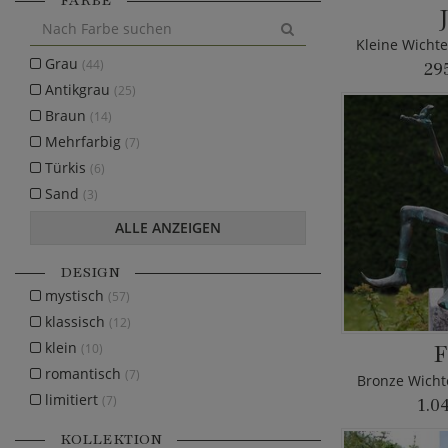
FARBE
Grau
(44)
29
Antikgrau
(25)
Braun
(14)
Mehrfarbig
(7)
Türkis
(6)
Sand
(3)
ALLE ANZEIGEN
DESIGN
mystisch
(57)
klassisch
(12)
F
klein
(10)
romantisch
(7)
Bronze Wichte
limitiert
(7)
1.0
KOLLEKTION