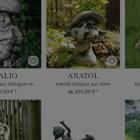
ALIO
ANATOL
Kobold Deko aus Steinguss mit Pilzhut
Kobold Skulptur aus Stein
Ko
0,00 €
*
101,00 €
*
ab