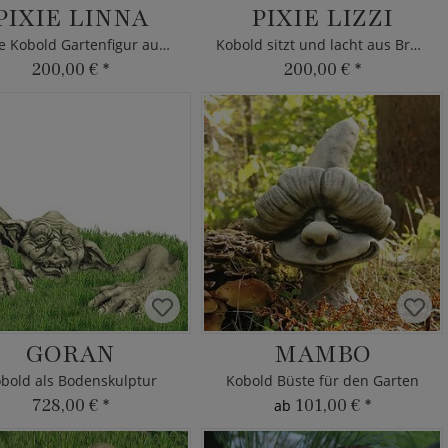
PIXIE LINNA
PIXIE LIZZI
Kleine Kobold Gartenfigur aus Bronze
Kobold sitzt und lacht aus Bronze
200,00 €
*
200,00 €
*
GORAN
MAMBO
bold als Bodenskulptur
Kobold Büste für den Garten
728,00 €
*
101,00 €
*
ab