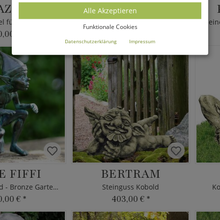
AZEL
HALLAR
Alle Akzeptieren
l für den Garten
Gartenwichtel sitzt auf Pilz
Funktionale Cookies
0,00 €
*
1.570,00 €
*
Datenschutzerklärung
Impressum
E FIFFI
BERTRAM
Kleiner Kobold - Bronze Gartendeko
Steinguss Kobold
Ko
0,00 €
*
403,00 €
*