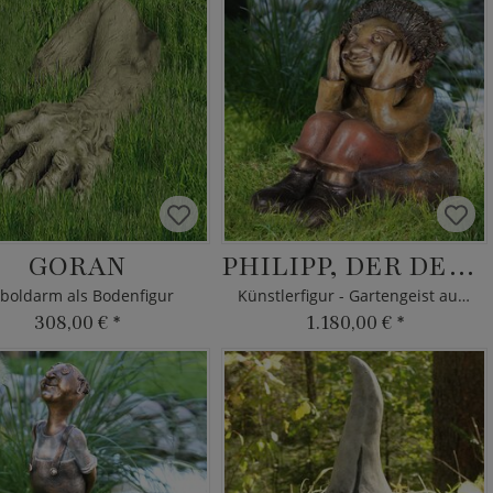
GORAN
PHILIPP, DER DENKER
boldarm als Bodenfigur
Künstlerfigur - Gartengeist aus Bronze
308,00 €
*
1.180,00 €
*