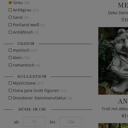
Grau
(44)
ME
Antikgrau
(23)
Deko Stein
Sand
(3)
51
Portland weiß
(3)
Antikfinish
(3)
DESIGN
mystisch
(42)
klein
(10)
romantisch
(6)
KOLLEKTION
Mysticstone
(31)
Fiona Jane Scott Figuren
(11)
Dresdener Steinmanufaktur
(3)
AN
HÖHE IN CM
41
ab
bis