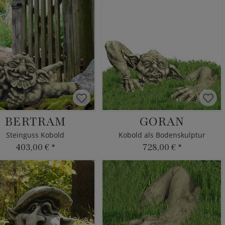
BERTRAM
GORAN
Steinguss Kobold
Kobold als Bodenskulptur
403,00 €
*
728,00 €
*