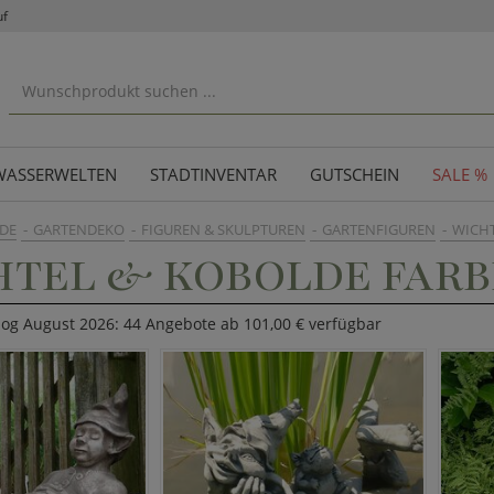
uf
WASSERWELTEN
STADTINVENTAR
GUTSCHEIN
SALE %
DE
GARTENDEKO
FIGUREN & SKULPTUREN
GARTENFIGUREN
WICHT
TEL & KOBOLDE FARB
log August 2026: 44 Angebote ab 101,00 € verfügbar