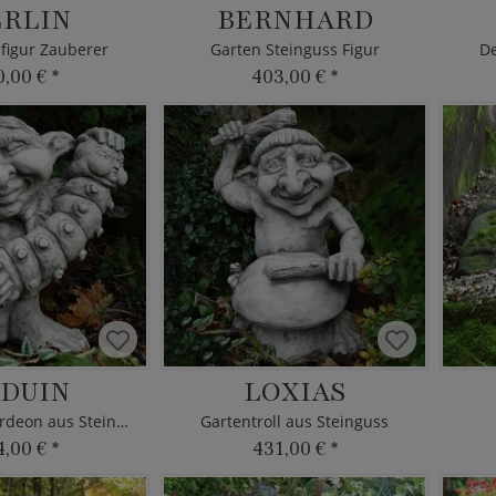
RLIN
BERNHARD
figur Zauberer
Garten Steinguss Figur
De
0,00 €
*
403,00 €
*
DUIN
LOXIAS
Troll mit Akkordeon aus Steinguss
Gartentroll aus Steinguss
4,00 €
*
431,00 €
*