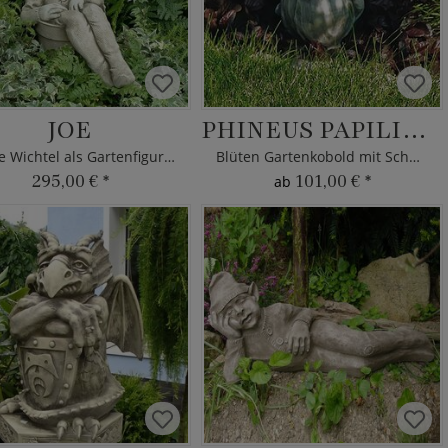
JOE
PHINEUS PAPILIONEM
Kleine Wichtel als Gartenfigur aus Steinguss
Blüten Gartenkobold mit Schmetterling
295,00 €
*
101,00 €
*
ab