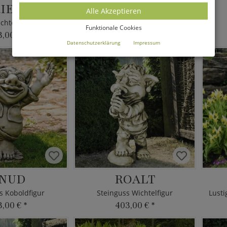
IESO
FIBUS
Alle Akzeptieren
chtel Skulptur
Lustige Garten Kobold Figur
Funktionale Cookies
3,00 €
*
101,00 €
*
ab
Datenschutzerklärung
Impressum
NUD
ROALT
s Koboldfigur
Steinguss Wichtelfigur
3,00 €
*
403,00 €
*