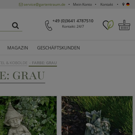
service@gartentraum.de
Mein Konto
Kontakt
+49 (0)3641 4787510
Kontakt: 24/7
MAGAZIN
GESCHÄFTSKUNDEN
EL & KOBOLDE
FARBE: GRAU
E: GRAU