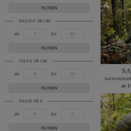
FILTERN
BREITE IN CM
ab
bis
FILTERN
TIEFE IN CM
S
ab
bis
Gartenkobold
1
ab
FILTERN
PREIS IN €
ab
bis
FILTERN