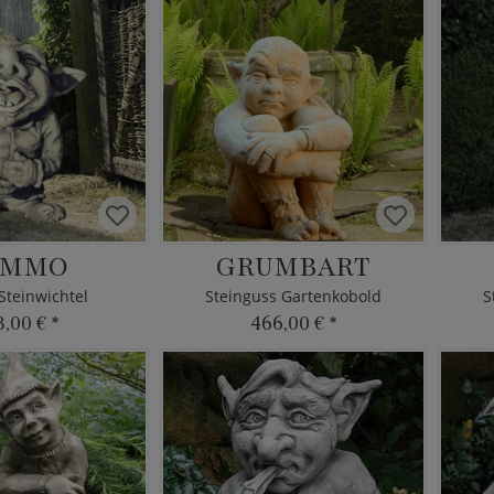
AMMO
GRUMBART
Steinwichtel
Steinguss Gartenkobold
S
3,00 €
*
466,00 €
*