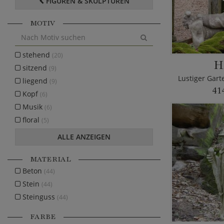
FIGUREN & SKULPTUREN
MOTIV
stehend
(20)
H
sitzend
(9)
liegend
(9)
41
Kopf
(6)
Musik
(6)
floral
(5)
ALLE ANZEIGEN
MATERIAL
Beton
(44)
Stein
(44)
Steinguss
(44)
FARBE