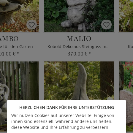
AMBO
MALIO
e für den Garten
Kobold Deko aus Steinguss mit Pilzhut
Ko
01,00 €
*
370,00 €
*
HERZLICHEN DANK FÜR IHRE UNTERSTÜTZUNG
Wir nutzen Cookies auf unserer Website. Einige von
ihnen sind essenziell, während andere uns helfen,
diese Website und Ihre Erfahrung zu verbessern.