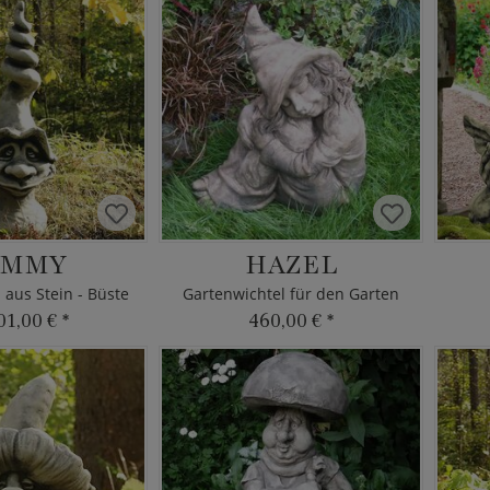
AMMY
HAZEL
 aus Stein - Büste
Gartenwichtel für den Garten
01,00 €
*
460,00 €
*