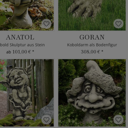
ANATOL
GORAN
bold Skulptur aus Stein
Koboldarm als Bodenfigur
101,00 €
*
308,00 €
*
ab