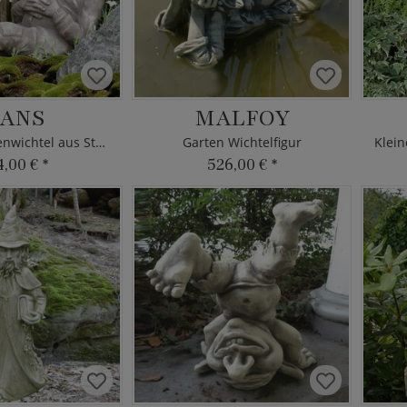
ANS
MALFOY
Lustiger Gartenwichtel aus Steinguss
Garten Wichtelfigur
4,00 €
*
526,00 €
*