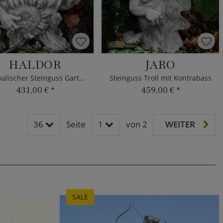
HALDOR
JARO
Musikalischer Steinguss Gartentroll
Steinguss Troll mit Kontrabass
431,00 €
*
459,00 €
*
36
Seite
1
von 2
WEITER
SALE