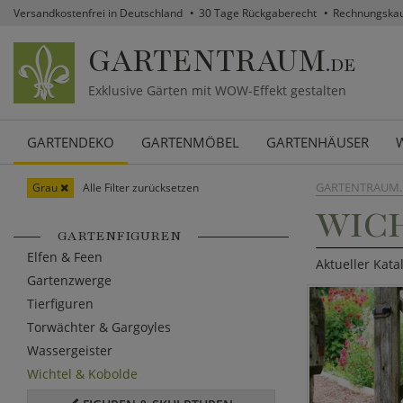
Versandkostenfrei in Deutschland
30 Tage Rückgaberecht
Rechnungska
GARTENTRAUM
.DE
Exklusive Gärten mit WOW-Effekt gestalten
GARTENDEKO
GARTENMÖBEL
GARTENHÄUSER
GARTENTRAUM.
Grau
Alle Filter zurücksetzen
WICH
GARTENFIGUREN
Elfen & Feen
Aktueller Kata
Gartenzwerge
Tierfiguren
Torwächter & Gargoyles
Wassergeister
Wichtel & Kobolde