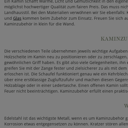
Ein Kamin schafft Wärme, Licht und Gemütlichkeit in den eigen
möglichst hochwertiger Qualität zum fairen Preis. Das muss ni
Landhausstil. Bei den Materialien verwöhnen wir Sie ebenfalls
und
Glas
kommen beim Zubehör zum Einsatz. Freuen Sie sich auf 
Kaminzubehör in klein für die Wand.
KAMINZU
Die verschiedenen Teile übernehmen jeweils wichtige Aufgaben. 
Holzscheite im Kamin neu zu positionieren oder zu zerschlagen,
gewöhnlichen Griff haben. Es gibt also viele Gelegenheiten, ihn
greifen Sie mit der Zange fester und zielsicherer zu als mit d
erloschen ist. Die Schaufel funktioniert genau wie ein Kehrble
über eine erstklassige Zugluftzufuhr und machen diesen Gegenst
Holzablage oder in einer Ledertasche. Einen offenen Kamin soll
Feuer nicht beeinträchtigen. Kaminzubehör erfüllt einen praktis
W
Edelstahl ist das wichtigste Metall, wenn es um Kaminzubehör geh
Korrosion etwas entgegensetzen zu können. Kratzer stören alle