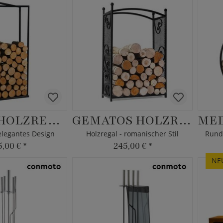
NARIUS HOLZREGAL
GEMATOS HOLZREGAL
 elegantes Design
Holzregal - romanischer Stil
Runde
5,00 €
*
245,00 €
*
NE