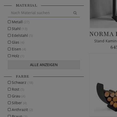
MATERIAL
Metall
(27)
Stahl
(13)
Edelstahl
(5)
Stand Kaminb
Glas
(4)
64
Eisen
(4)
Holz
(1)
ALLE ANZEIGEN
FARBE
Schwarz
(18)
Rost
(5)
Grau
(4)
Silber
(4)
Anthrazit
(2)
Braun
(2)