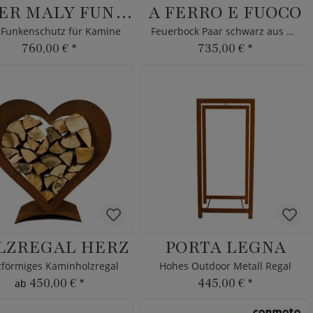
PETER MALY FUNKENSCHUTZ
A FERRO E FUOCO
 Funkenschutz für Kamine
Feuerbock Paar schwarz aus Eisen
760,00 €
*
735,00 €
*
LZREGAL HERZ
PORTA LEGNA
förmiges Kaminholzregal
Hohes Outdoor Metall Regal
450,00 €
*
445,00 €
*
ab