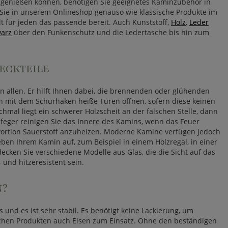
d genießen können, benötigen Sie geeignetes Kaminzubehör in
 Sie in unserem Onlineshop genauso wie klassische Produkte im
 für jeden das passende bereit. Auch Kunststoff,
Holz
,
Leder
warz
über den Funkenschutz und die Ledertasche bis hin zum
ECKTEILE
n allen. Er hilft Ihnen dabei, die brennenden oder glühenden
ch mit dem Schürhaken heiße Türen öffnen, sofern diese keinen
hmal liegt ein schwerer Holzscheit an der falschen Stelle, dann
dfeger reinigen Sie das Innere des Kamins, wenn das Feuer
n Portion Sauerstoff anzuheizen. Moderne Kamine verfügen jedoch
ben Ihrem Kamin auf, zum Beispiel in einem Holzregal, in einer
cken Sie verschiedene Modelle aus Glas, die die Sicht auf das
 und hitzeresistent sein.
N?
 und es ist sehr stabil. Es benötigt keine Lackierung, um
anchen Produkten auch Eisen zum Einsatz. Ohne den beständigen