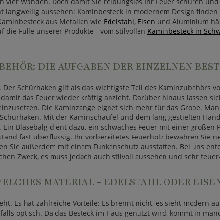
en vier Wänden. Doch damit Sie reibungslos Ihr Feuer schüren un
cht langweilig aussehen: Kaminbesteck in modernem Design finden
: Kaminbesteck aus Metallen wie
Edelstahl
,
Eisen
und Aluminium hält
die Fülle unserer Produkte - vom stilvollen
Kaminbesteck in Sch
BEHÖR: DIE AUFGABEN DER EINZELNEN BEST
Der Schürhaken gilt als das wichtigste Teil des Kaminzubehörs vo
 damit das Feuer wieder kräftig anzieht. Darüber hinaus lassen si
 einzusetzen. Die Kaminzange eignet sich mehr für das Grobe. Manc
em Schürhaken. Mit der Kaminschaufel und dem lang gestielten Han
ch. Ein Blasebalg dient dazu, ein schwaches Feuer mit einer große
and fast überflüssig. Ihr vorbereitetes Feuerholz bewahren Sie ne
ten Sie außerdem mit einem Funkenschutz ausstatten. Bei uns entde
chen Zweck, es muss jedoch auch stilvoll aussehen und sehr feuer-
ELCHES MATERIAL - EDELSTAHL ODER EISE
t. Es hat zahlreiche Vorteile: Es brennt nicht, es sieht modern aus
nfalls optisch. Da das Besteck im Haus genutzt wird, kommt in m