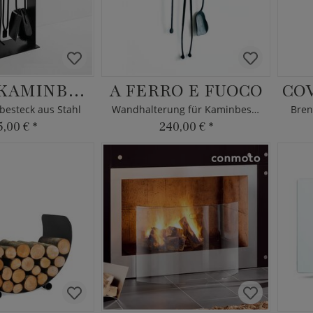
NORMA KAMINBESTECK
A FERRO E FUOCO
CO
esteck aus Stahl
Wandhalterung für Kaminbesteck
Bren
5,00 €
*
240,00 €
*