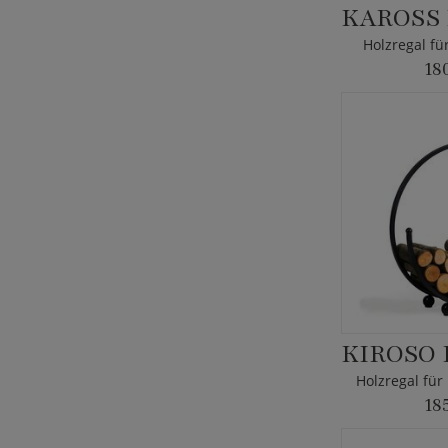
Holzregal fü
18
18