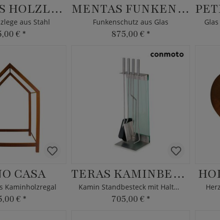
ANDROSS HOLZLEGE
MENTAS FUNKENSCHUTZ
zlege aus Stahl
Funkenschutz aus Glas
Glas
5,00 €
*
875,00 €
*
O CASA
TERAS KAMINBESTECK
HO
s Kaminholzregal
Kamin Standbesteck mit Halterung
Herz
5,00 €
*
705,00 €
*