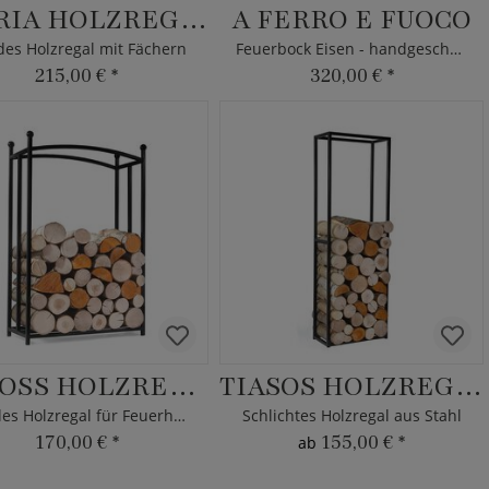
SFARIA HOLZREGAL
A FERRO E FUOCO
es Holzregal mit Fächern
Feuerbock Eisen - handgeschmiedet
215,00 €
*
320,00 €
*
TEROSS HOLZREGAL
TIASOS HOLZREGAL
Stabiles Holzregal für Feuerholz
Schlichtes Holzregal aus Stahl
170,00 €
*
155,00 €
*
ab