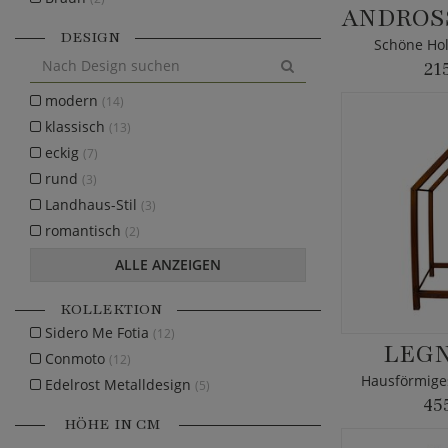
DESIGN
Schöne Hol
21
modern
(14)
klassisch
(13)
eckig
(7)
rund
(3)
Landhaus-Stil
(3)
romantisch
(2)
ALLE ANZEIGEN
KOLLEKTION
Sidero Me Fotia
(12)
LEGN
Conmoto
(12)
Hausförmige
Edelrost Metalldesign
(5)
45
HÖHE IN CM