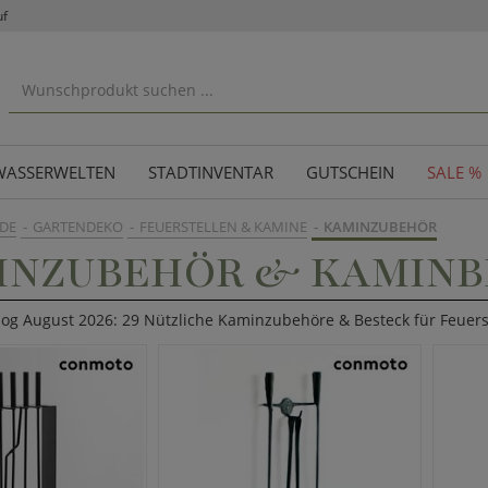
uf
WASSERWELTEN
STADTINVENTAR
GUTSCHEIN
SALE %
DE
GARTENDEKO
FEUERSTELLEN & KAMINE
KAMINZUBEHÖR
INZUBEHÖR & KAMINB
alog August 2026: 29 Nützliche Kaminzubehöre & Besteck für Feuer