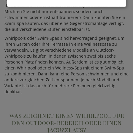
das auf mindestens 8 Grad Celsius aufgeheizt werden muss.
Möchten Sie nicht nur entspannen, sondern auch
schwimmen oder ernsthaft trainieren? Dann könnten Sie ein
Swim-Spa kaufen, das über eine Gegenstromanlage verfügt,
die auf verschiedene Stufen einstellbar ist.
Whirlpools oder Swim-Spas sind hervorragend geeignet, um
Ihren Garten oder Ihre Terrasse in eine Wellnessoase zu
verwandeln. Es gibt verschiedene Modelle an Outdoor-
Whirlpools zu kaufen, in denen zwischen zwei bis sechs
Personen Platz finden können. Außerdem ist es gut möglich,
einen Whirlpool oder ein Wellness-Spa mit einem Swim-Spa
zu kombinieren. Dann kann eine Person schwimmen und eine
andere zur gleichen Zeit entspannen. Je nach Modell und
Variante ist das auch für mehrere Personen gleichzeitig
denkbar.
WAS ZEICHNET EINEN WHIRLPOOL FÜR
DEN OUTDOOR-BEREICH ODER EINEN
JACUZZI AUS?