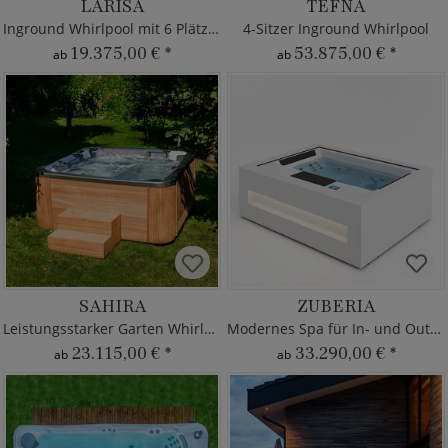
LARISA
TEFNA
Inground Whirlpool mit 6 Plätzen
4-Sitzer Inground Whirlpool
19.375,00 €
*
53.875,00 €
*
ab
ab
SAHIRA
ZUBERIA
Leistungsstarker Garten Whirlpool
Modernes Spa für In- und Outdoor
23.115,00 €
*
33.290,00 €
*
ab
ab