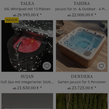
TALEA
TAHIRA
XXL Whirlpool mit 13 Plätzen
Jacuzzi für In- & Outdoor - 4 Plätze
28.995,00 €
*
22.000,00 €
*
ab
ab
INDOOR
SUJAN
DENDERA
Fuß Spa mit integerierter Sitzbank
Garten Jacuzzi für 5 Personen
21.850,00 €
*
23.725,00 €
*
ab
ab