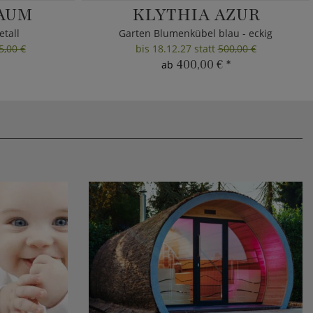
AUM
KLYTHIA AZUR
tall
Garten Blumenkübel blau - eckig
5,00 €
bis 18.12.27 statt
500,00 €
400,00 €
*
ab