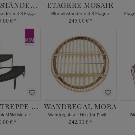
BLUMENSTÄNDER MOSAIK
ETAGERE MOSAIK
Eck Blumenständer mit 3 Etagen
Blumenständer mit 3 Etagen
5,00 €
*
245,00 €
*
BLUMENTREPPE SCALA
WANDREGAL MORA
nk MBM Metall
Wandregal aus Holz für Pavillons
Bl
0,00 €
*
242,00 €
*