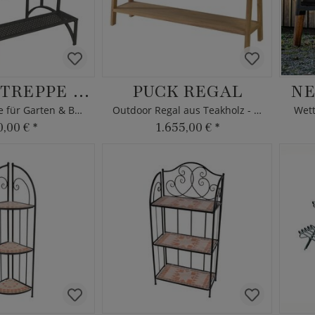
BLUMENTREPPE SCALA
PUCK REGAL
NE
Blumentreppe für Garten & Balkon
Outdoor Regal aus Teakholz - 150cm - Max&Luuk
Wet
0,00 €
*
1.655,00 €
*