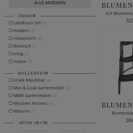
ALLE ANZEIGEN
DESIGN
32
Landhaus-Stil
(6)
modern
(5)
romantisch
(4)
klassisch
(2)
eckig
(1)
Indoor
(1)
KOLLEKTION
Uniek Meubiliar
(4)
Max & Luuk Gartenmöbel
(2)
MBM Gartenmöbel
(2)
Meubles Anciens
(2)
Masuria
(1)
Blumenba
26
HÖHE IN CM