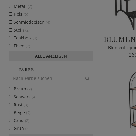
Metall
(7)
Holz
(5)
Schmiedeeisen
(4)
Stein
(2)
Teakholz
(2)
Eisen
(2)
26
ALLE ANZEIGEN
FARBE
Braun
(9)
Schwarz
(4)
Rost
(3)
Beige
(2)
Grau
(2)
Grün
(2)