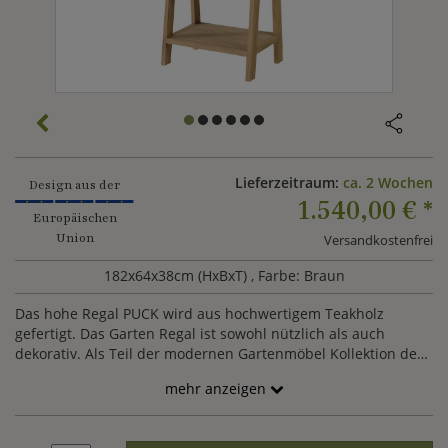
Lieferzeitraum:
ca. 2 Wochen
Design aus der
1.540,00 €
*
Europäischen
Union
Versandkostenfrei
182x64x38cm (HxBxT)
, Farbe: Braun
Das hohe Regal PUCK wird aus hochwertigem Teakholz
gefertigt. Das Garten Regal ist sowohl nützlich als auch
dekorativ. Als Teil der modernen Gartenmöbel Kollektion des
niederländischen Herstellers Max&Luuk überzeugt das Regal
mehr anzeigen
mit hochwertigen Materialien und erstklassiger Verarbeitung.