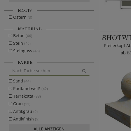
MOTIV
Ostern
(3)
MATERIAL
Beton
SHOTWI
(46)
Stein
(46)
Steinguss
(46)
5
ab
FARBE
Sand
(44)
Portland weiß
(42)
Terrakotta
(33)
Grau
(11)
Antikgrau
(9)
Antikfinish
(9)
ALLE ANZEIGEN