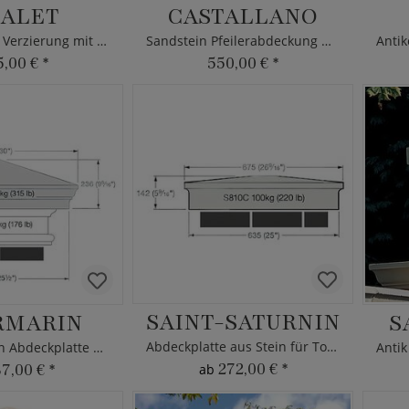
ALET
CASTALLANO
Mauer Pfeiler Verzierung mit Kugel
Sandstein Pfeilerabdeckung mit Kugel
5,00 €
*
550,00 €
*
SAINT-SATURNIN
RMARIN
S
Abdeckplatte aus Stein für Torpfeiler
Mauer Pfosten Abdeckplatte aus Stein
272,00 €
*
37,00 €
*
ab