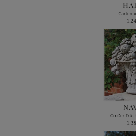
HA
Gartenur
1.2
NA
Großer Früch
1.3