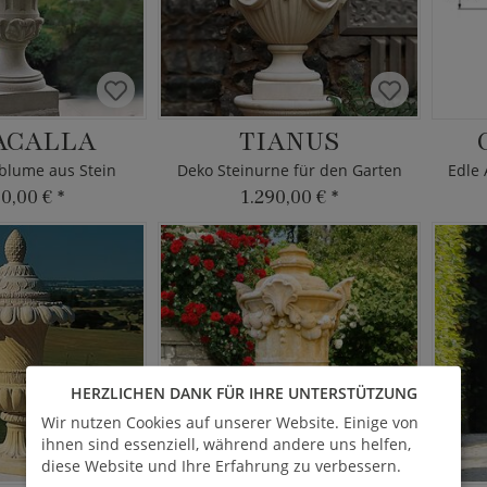
ACALLA
TIANUS
blume aus Stein
Deko Steinurne für den Garten
40,00 €
*
1.290,00 €
*
HERZLICHEN DANK FÜR IHRE UNTERSTÜTZUNG
Wir nutzen Cookies auf unserer Website. Einige von
ihnen sind essenziell, während andere uns helfen,
diese Website und Ihre Erfahrung zu verbessern.