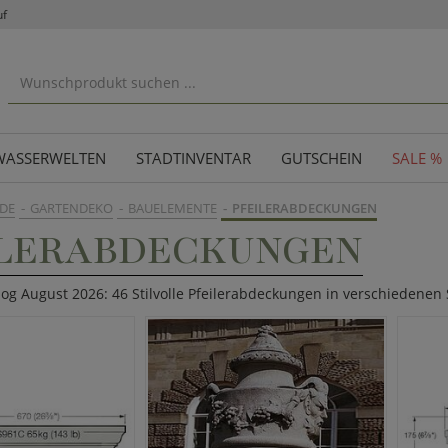
uf
WASSERWELTEN
STADTINVENTAR
GUTSCHEIN
SALE %
DE
GARTENDEKO
BAUELEMENTE
PFEILERABDECKUNGEN
ILERABDECKUNGEN
log August 2026: 46 Stilvolle Pfeilerabdeckungen in verschiedenen 