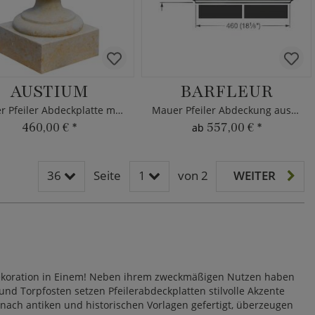
AUSTIUM
BARFLEUR
Mauer Pfeiler Abdeckplatte mit Kugel
Mauer Pfeiler Abdeckung aus Stein
460,00 €
*
557,00 €
*
ab
36
Seite
1
von 2
WEITER
Dekoration in Einem! Neben ihrem zweckmäßigen Nutzen haben
nd Torpfosten setzen Pfeilerabdeckplatten stilvolle Akzente
ach antiken und historischen Vorlagen gefertigt, überzeugen