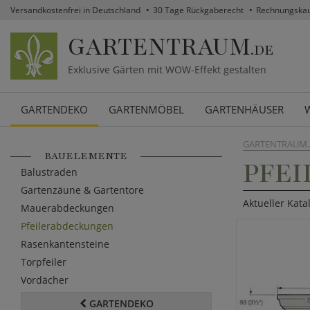
Versandkostenfrei in Deutschland
30 Tage Rückgaberecht
Rechnungska
GARTENTRAUM
.DE
Exklusive Gärten mit WOW-Effekt gestalten
GARTENDEKO
GARTENMÖBEL
GARTENHÄUSER
GARTENTRAUM.
BAUELEMENTE
PFE
Balustraden
Gartenzäune & Gartentore
Aktueller Kata
Mauerabdeckungen
Pfeilerabdeckungen
Rasenkantensteine
Torpfeiler
Vordächer
GARTENDEKO