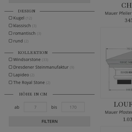
CH
DESIGN
Kugel
(12)
34
klassisch
(3)
romantisch
(3)
rund
(2)
KOLLEKTION
Windsorstone
(33)
Dresdener Steinmanufaktur
(9)
Lapideo
(2)
The Royal Stone
(2)
HÖHE IN CM
LOU
ab
bis
1.0
FILTERN