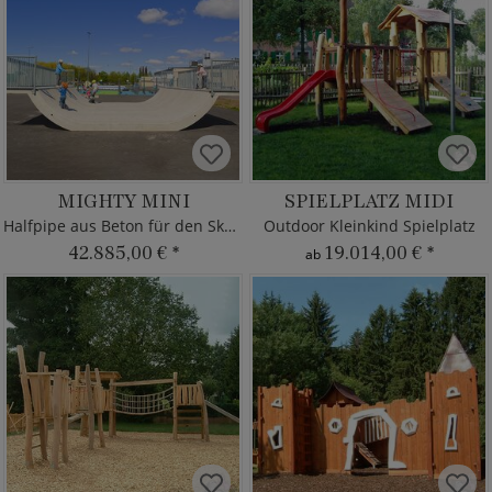
MIGHTY MINI
SPIELPLATZ MIDI
Halfpipe aus Beton für den Skatepark
Outdoor Kleinkind Spielplatz
42.885,00 €
*
19.014,00 €
*
ab