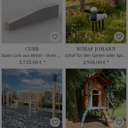
CURB
SCHAF JOHANN
Skate Curb aus Beton - Skate Modul
Schaf für den Garten oder Spielplatz
3.735,00 €
*
2.916,00 €
*