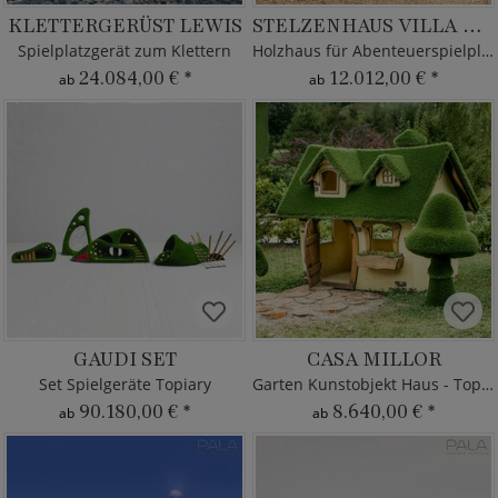
KLETTERGERÜST LEWIS
STELZENHAUS VILLA KUNTERBUNT
Spielplatzgerät zum Klettern
Holzhaus für Abenteuerspielplatz
24.084,00 €
*
12.012,00 €
*
ab
ab
GAUDI SET
CASA MILLOR
Set Spielgeräte Topiary
Garten Kunstobjekt Haus - Topiary
90.180,00 €
*
8.640,00 €
*
ab
ab