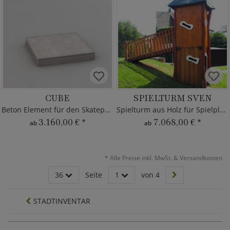
CUBE
SPIELTURM SVEN
Beton Element für den Skatepark
Spielturm aus Holz für Spielplatz
3.160,00 €
*
7.068,00 €
*
ab
ab
*
Alle Preise inkl. MwSt. & Versandkosten
36
Seite
1
von 4
STADTINVENTAR