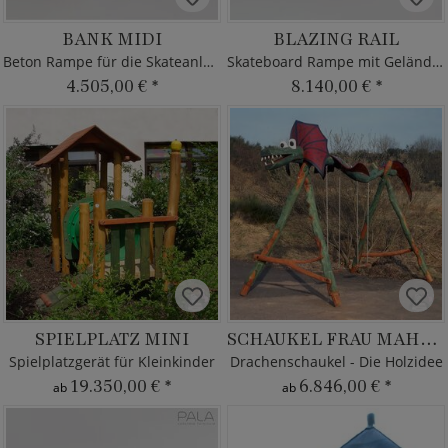
BANK MIDI
BLAZING RAIL
Beton Rampe für die Skateanlage
Skateboard Rampe mit Geländer
4.505,00 €
*
8.140,00 €
*
SPIELPLATZ MINI
SCHAUKEL FRAU MAHLZAHN
Spielplatzgerät für Kleinkinder
Drachenschaukel - Die Holzidee
19.350,00 €
*
6.846,00 €
*
ab
ab