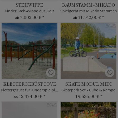
STEHWIPPE
BAUMSTAMM-MIKADO
Kinder Steh-Wippe aus Holz
Spielgerät mit Mikado Stämmen
7.002,00 €
*
11.142,00 €
*
ab
ab
KLETTERGERÜST TOVE
SKATE MODUL MIDI
Klettergerüst für Kinderspielplatz
Skatepark Set - Cube & Rampe
12.474,00 €
*
19.635,00 €
*
ab