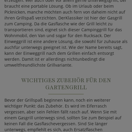
erzeugen. Wer auch oder vor allem gerne unterwegsgrillt, der
braucht eine portable Lösung. Ob im Urlaub oder beim
Picknicken, manche möchten auch fern von daheim nicht auf
ihren Grillspaß verzichten. DerKlassiker ist hier der Gasgrill
zum Camping. Da die Gasflasche wie der Grill leicht zu
transportieren sind, eignet sich dieser Campinggrill für das
Wohnmobil, den Van und sogar für den Rucksack. Der
Einweggrill ist eine andere Lösung, die sowohl für zuhause als
auchfür unterwegs geeignet ist. Wie der Name bereits sagt,
kann der Einweggrill nach dem Grillen einfach entsorgt
werden. Damit ist er allerdings nichtunbedingt die
umweltfreundlichste Grillvariante.
WICHTIGES ZUBEHÖR FÜR DEN
GARTENGRILL
Bevor der Grillspaß beginnen kann, noch ein weiterer
wichtiger Punkt: das Zubehör. Es wird im Eiferrasch
vergessen, aber sein Fehlen fällt rasch auf. Wenn Sie mit
einem Gasgrill unterwegs sind, sollten Sie zum Beispiel auf
keinen Fall die Gasflaschevergessen. Sind Sie länger
unterwegs, empfiehlt es sich, auch Ersatzflaschen