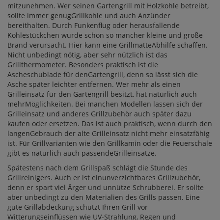
mitzunehmen. Wer seinen Gartengrill mit Holzkohle betreibt,
sollte immer genugGrillkohle und auch Anzünder
bereithalten. Durch Funkenflug oder herausfallende
Kohlestückchen wurde schon so mancher kleine und große
Brand verursacht. Hier kann eine GrillmatteAbhilfe schaffen.
Nicht unbedingt nötig, aber sehr nützlich ist das
Grillthermometer. Besonders praktisch ist die
Ascheschublade für denGartengrill, denn so lässt sich die
Asche später leichter entfernen. Wer mehr als einen
Grilleinsatz für den Gartengrill besitzt, hat natürlich auch
mehrMöglichkeiten. Bei manchen Modellen lassen sich der
Grilleinsatz und anderes Grillzubehör auch später dazu
kaufen oder ersetzen. Das ist auch praktisch, wenn durch den
langenGebrauch der alte Grilleinsatz nicht mehr einsatzfähig
ist. Für Grillvarianten wie den Grillkamin oder die Feuerschale
gibt es natürlich auch passendeGrilleinsätze.
Spätestens nach dem Grillspaß schlägt die Stunde des
Grillreinigers. Auch er ist einunverzichtbares Grillzubehör,
denn er spart viel Ärger und unnütze Schrubberei. Er sollte
aber unbedingt zu den Materialien des Grills passen. Eine
gute Grillabdeckung schützt Ihren Grill vor
Witterungseinflüssen wie UV-Strahlung, Regen und