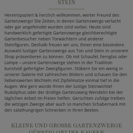
STEIN
Hereinspaziert & herzlich willkommen, werter Freund des
Gartenzwergs! Die Zeiten, in denen Gartenzwerge verlacht
oder gar angefeindet wurden sind vorbei. Heute sind
handwerklich gefertigte Gartenzwerge gleichberechtigte
Gartenbesucher neben Torwächtern und anderer
Steinfiguren. Deshalb freuen wir uns, Ihnen eine besondere
Auswahl lustiger Gartenzwerge aus Ton und Stein in unserem
Shop präsentieren zu können. Ob mit Schaufel, Fernglas oder
Lampe – unsere Gartenzwerge stehen in der Tradition
kunstvoll gefertigter Zwergfiguren. Stöbern Sie ein wenig in
unserer Galerie mit zahlreichen Bildern und schauen Sie den
liebenswerten Wichteln mit Zipfelmütze einmal tief in die
Augen. Wie gern würde Ihnen der lustige Steinwichtel
Rudolphus oder der drollige Gartenzwerg Wendelin bei der
täglichen Arbeit im Freien helfen. Gerüchten zufolge treiben
die witzigen Zwerge aber auch so manchen Schabernack mit
den salathungrigen Schnecken in Ihren Beeten.
KLEINE UND GROSSE GARTENZWERGE G
ÜNSTIG ONLINE KAUFEN