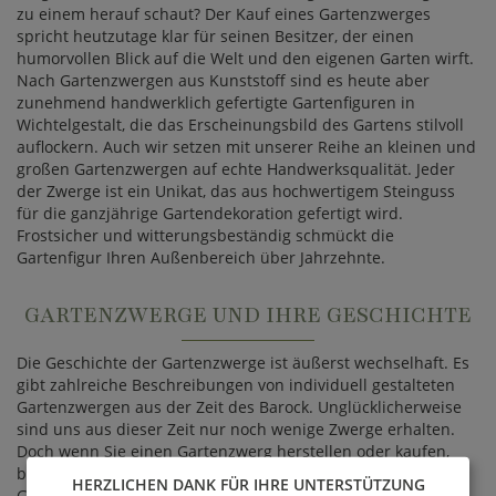
zu einem herauf schaut? Der Kauf eines Gartenzwerges
spricht heutzutage klar für seinen Besitzer, der einen
humorvollen Blick auf die Welt und den eigenen Garten wirft.
Nach Gartenzwergen aus Kunststoff sind es heute aber
zunehmend handwerklich gefertigte Gartenfiguren in
Wichtelgestalt, die das Erscheinungsbild des Gartens stilvoll
auflockern. Auch wir setzen mit unserer Reihe an kleinen und
großen Gartenzwergen auf echte Handwerksqualität. Jeder
der Zwerge ist ein Unikat, das aus hochwertigem Steinguss
für die ganzjährige Gartendekoration gefertigt wird.
Frostsicher und witterungsbeständig schmückt die
Gartenfigur Ihren Außenbereich über Jahrzehnte.
GARTENZWERGE UND IHRE GESCHICHTE
Die Geschichte der Gartenzwerge ist äußerst wechselhaft. Es
gibt zahlreiche Beschreibungen von individuell gestalteten
Gartenzwergen aus der Zeit des Barock. Unglücklicherweise
sind uns aus dieser Zeit nur noch wenige Zwerge erhalten.
Doch wenn Sie einen Gartenzwerg herstellen oder kaufen,
beziehen Sie sich automatisch auch auf die Geschichte der
HERZLICHEN DANK FÜR IHRE UNTERSTÜTZUNG
Gartenzwerge, denn Ihre heutigen Formenvielfalt und