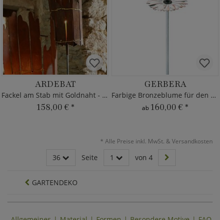
ARDEBAT
GERBERA
Fackel am Stab mit Goldnaht - Metall
Farbige Bronzeblume für den Garten
158,00 €
*
160,00 €
*
ab
*
Alle Preise inkl. MwSt. & Versandkosten
36
Seite
1
von 4
GARTENDEKO
Allgemeines
Material
Formen
Besondere Motive
FAQ