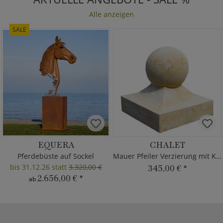
Alle anzeigen
SALE
EQUERA
CHALET
Pferdebüste auf Sockel
Mauer Pfeiler Verzierung mit Kugel
bis 31.12.26 statt
3.320,00 €
345,00 €
*
2.656,00 €
*
ab