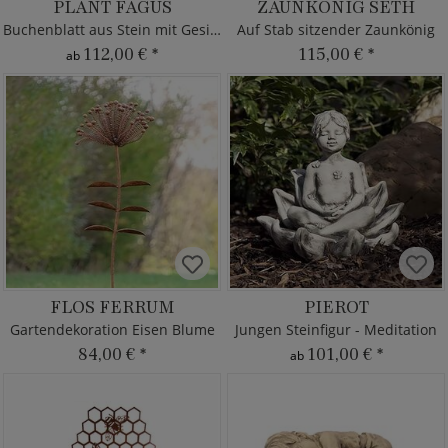
PLANT FAGUS
ZAUNKÖNIG SETH
Buchenblatt aus Stein mit Gesicht
Auf Stab sitzender Zaunkönig
112,00 €
*
115,00 €
*
ab
FLOS FERRUM
PIEROT
Gartendekoration Eisen Blume
Jungen Steinfigur - Meditation
84,00 €
*
101,00 €
*
ab