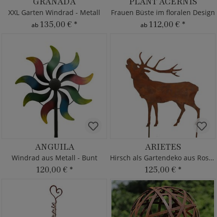
GRANADA
PLANT ACERNIS
XXL Garten Windrad - Metall
Frauen Büste im floralen Design
135,00 €
*
112,00 €
*
ab
ab
ANGUILA
ARIETES
Windrad aus Metall - Bunt
Hirsch als Gartendeko aus Rost Metall
120,00 €
*
125,00 €
*