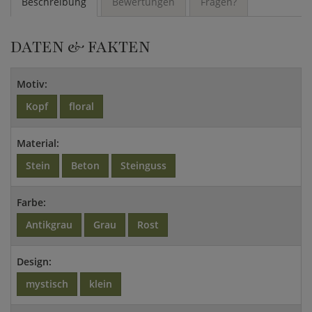
Beschreibung
Bewertungen
Fragen?
DATEN & FAKTEN
Motiv:
Kopf
floral
Material:
Stein
Beton
Steinguss
Farbe:
Antikgrau
Grau
Rost
Design:
mystisch
klein