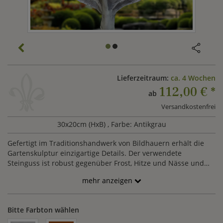
Lieferzeitraum:
ca. 4 Wochen
112,00 €
*
ab
Versandkostenfrei
30x20cm (HxB)
, Farbe: Antikgrau
Gefertigt im Traditionshandwerk von Bildhauern erhält die
Gartenskulptur einzigartige Details. Der verwendete
Steinguss ist robust gegenüber Frost, Hitze und Nässe und
macht die Buchenplastik zum idealen Begleiter im
mehr anzeigen
Außenbereich. Eine erhöhte Aufstellung kann mittels
integriertem Stab erfolgen.
Bitte Farbton wählen