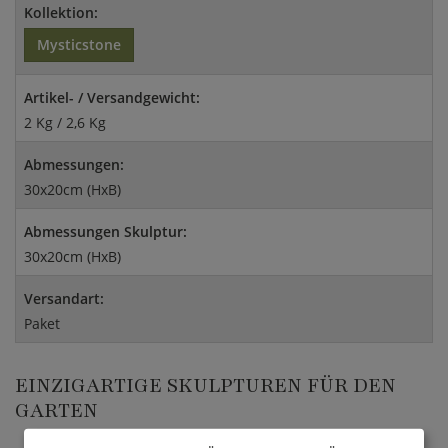
Kollektion:
Mysticstone
Artikel- / Versandgewicht:
2 Kg / 2,6 Kg
Abmessungen:
30x20cm (HxB)
Abmessungen Skulptur:
30x20cm (HxB)
Versandart:
Paket
EINZIGARTIGE SKULPTUREN FÜR DEN
GARTEN