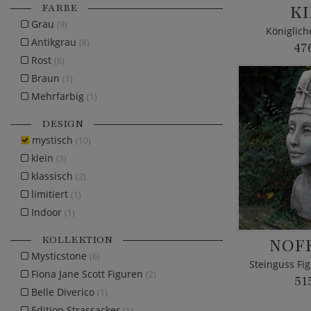
FARBE
KI
Grau
(9)
Königlich
Antikgrau
(8)
47
Rost
(6)
Braun
(1)
Mehrfarbig
(1)
DESIGN
mystisch
(10)
klein
(3)
klassisch
(2)
limitiert
(1)
Indoor
(1)
KOLLEKTION
NOF
Mysticstone
(6)
Steinguss Fi
Fiona Jane Scott Figuren
(2)
51
Belle Diverico
(1)
Edition Strassacker
(1)