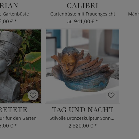
RIAN
CALIBRI
e Gartenbüste
Gartenbüste mit Frauengesicht
Männ
6,00 €
*
941,00 €
*
ab
RETETE
TAG UND NACHT
gur für den Garten
Stilvolle Bronzeskulptur Sonnenaufgang
5,00 €
*
2.520,00 €
*