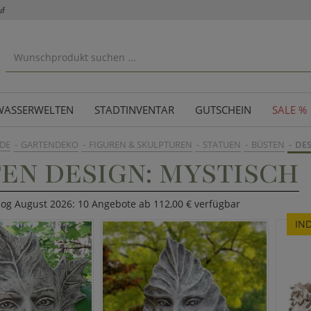
uf
WASSERWELTEN
STADTINVENTAR
GUTSCHEIN
SALE %
DE
GARTENDEKO
FIGUREN & SKULPTUREN
STATUEN
BÜSTEN
DES
EN DESIGN: MYSTISCH
log August 2026: 10 Angebote ab 112,00 € verfügbar
IN