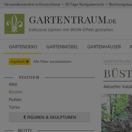
Versandkostenfrei in Deutschland
30 Tage Rückgaberecht
Rechnungska
GARTENTRAUM
.DE
Exklusive Gärten mit WOW-Effekt gestalten
GARTENDEKO
GARTENMÖBEL
GARTENHÄUSER
GARTENTRAUM.
mystisch
Alle Filter zurücksetzen
BÜST
STATUEN
Akte
Aktueller Kata
Büsten
Putten
Torso
FIGUREN & SKULPTUREN
MOTIV