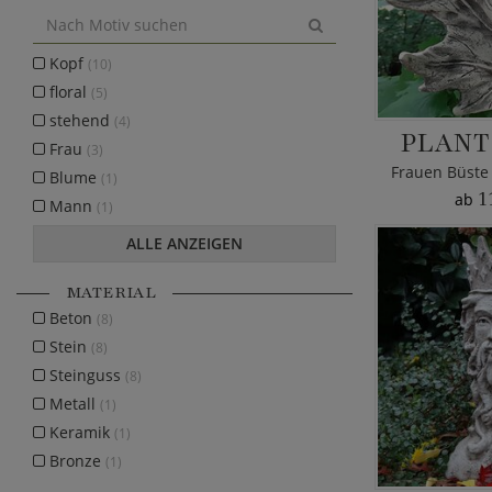
Kopf
(10)
floral
(5)
stehend
(4)
PLANT
Frau
(3)
Blume
(1)
1
ab
Mann
(1)
ALLE ANZEIGEN
MATERIAL
Beton
(8)
Stein
(8)
Steinguss
(8)
Metall
(1)
Keramik
(1)
Bronze
(1)