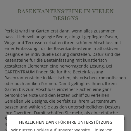
RASENKANTENSTEINE IN VIELEN
DESIGNS
Perfekt wird Ihr Garten erst dann, wenn alles zusammen
passt. Liebevoll angelegte Beete, ein gut gepflegter Rasen,
Wege und Terrassen erhalten ihren schönen Abschluss mit
einer Einfassung, für die Rasenkantensteine in attraktiven
Designs eine individuelle Lösung darstellen. Dafür sind die
Rasensteine für die Beeteinfassung mit künstlerisch
gestalteten Elementen eine hervorragende Lösung. Bei
GARTENTRAUM finden Sie für Ihre Beeteinfassung
Rasenkantensteine in klassischen, historischen, romantischen
oder auch antiken Formen. Damit gelingt es Ihnen, Ihrem
Garten bis zum Abschluss einzelner Flächen eine ganz
persönliche Note und den letzten Schliff zu verleihen.
Genießen Sie Designs, die perfekt zu Ihrem Gartentraum
passen und wählen Sie aus den unterschiedlichen Designs
Ihre Favoriten. Damit schaffen Sie mehr, als eine einfache
Beetumrandung. Sie komplettieren Ihren schönen Garten mit
HERZLICHEN DANK FÜR IHRE UNTERSTÜTZUNG
Rasenkantensteinen, die ebenso reizvoll im Design wie
Wir nutzen Cookies auf unserer Website. Einige von
hochwertig in der Herstellung sind.