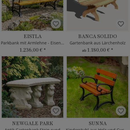
EISTLA
BANCA SOLIDO
Parkbank mit Armlehne - Eisen & Holz
Gartenbank aus Lärchenholz
1.236,00 €
*
1.180,00 €
*
ab
NEWGALE PARK
SUNNA
Antik Gartenbank Stein rund
Kinderstuhl aus Holz und Gusseisen