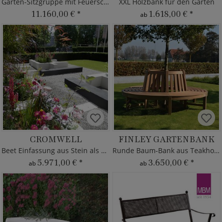
Garten-Sitzgruppe mit Feuerschale
XXL Holzbank für den Garten
11.160,00 €
*
1.618,00 €
*
ab
CROMWELL
FINLEY GARTENBANK
Beet Einfassung aus Stein als Sitzbank
Runde Baum-Bank aus Teakholz - modern
5.971,00 €
*
3.650,00 €
*
ab
ab