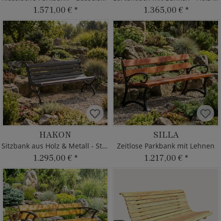
1.571,00 €
*
1.365,00 €
*
HAKON
SILLA
Sitzbank aus Holz & Metall - Stadtdeko
Zeitlose Parkbank mit Lehnen
1.295,00 €
*
1.217,00 €
*