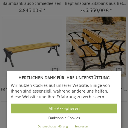
Baumbank aus Schmiedeeisen
Bepflanzbare Sitzbank aus Beton
2.845,00 €
*
6.560,00 €
*
ab
HERZLICHEN DANK FÜR IHRE UNTERSTÜTZUNG
FRIDJOF
EIRIK
Wir nutzen Cookies auf unserer Website. Einige von
Parkbank ohne Arm- & Rückenlehne
Doppelte Gartenbank mit Armlehne
ihnen sind essenziell, während andere uns helfen,
1.140,00 €
*
1.668,00 €
*
diese Website und Ihre Erfahrung zu verbessern.
Alle Akzeptieren
Funktionale Cookies
Datenschutzerklärung
Impressum