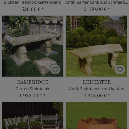
2-Sitzer Teakholz Gartenbank
Antik Gartenbank aus Schmiedeeisen
520,00 €
*
2.150,00 €
*
CAMBRIDGE
LEICESTER
Garten Steinbank
Antik Steinbank rund kaufen
1.932,00 €
*
1.313,00 €
*