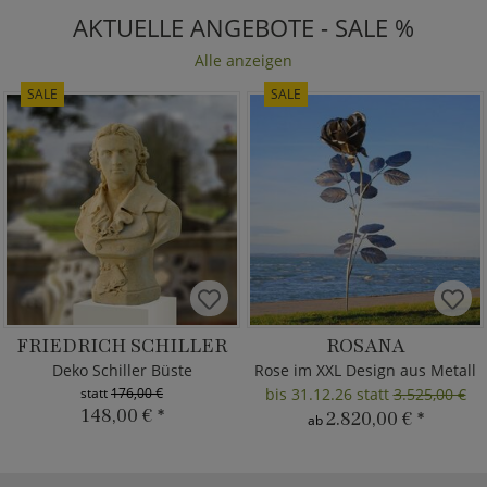
AKTUELLE ANGEBOTE - SALE %
Alle anzeigen
SALE
SALE
FRIEDRICH SCHILLER
ROSANA
Deko Schiller Büste
Rose im XXL Design aus Metall
statt
176,00 €
bis 31.12.26 statt
3.525,00 €
148,00 €
*
2.820,00 €
*
ab