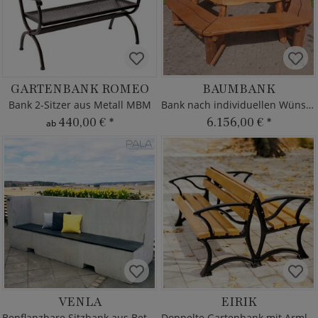
GARTENBANK ROMEO
BAUMBANK
Bank 2-Sitzer aus Metall MBM
Bank nach individuellen Wünschen
440,00 €
*
6.156,00 €
*
ab
VENLA
EIRIK
Bepflanzbare Sitzbank aus Beton
Doppelte Gartenbank mit Armlehne