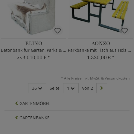
ELINO
AONZO
Betonbank für Gärten, Parks & Städte
Parkbänke mit Tisch aus Holz & Metall
3.010,00 €
*
1.320,00 €
*
ab
*
Alle Preise inkl. MwSt. & Versandkosten
36
Seite
1
von 2
GARTENMÖBEL
GARTENBÄNKE