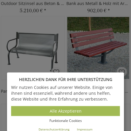
Outdoor Sitzinsel aus Beton & Lärche
Bank aus Metall & Holz mit Armlehne
5.210,00 €
*
902,00 €
*
HERZLICHEN DANK FÜR IHRE UNTERSTÜTZUNG
ELIS
ENGLA
Wir nutzen Cookies auf unserer Website. Einige von
Parkbank aus Stahl mit Armlehnen
Bank ohne Armlehne - Metall & Holz
ihnen sind essenziell, während andere uns helfen,
709,00 €
*
1.082,00 €
*
diese Website und Ihre Erfahrung zu verbessern.
Alle Akzeptieren
Funktionale Cookies
Datenschutzerklärung
Impressum