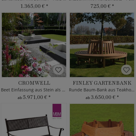
1.365,00 €
*
725,00 €
*
CROMWELL
FINLEY GARTENBANK
Beet Einfassung aus Stein als Sitzbank
Runde Baum-Bank aus Teakholz - modern
5.971,00 €
*
3.650,00 €
*
ab
ab