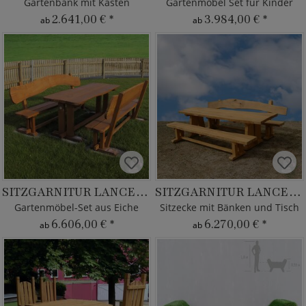
Gartenbank mit Kasten
Gartenmöbel Set für Kinder
2.641,00 €
*
3.984,00 €
*
ab
ab
SITZGARNITUR LANCELOT
SITZGARNITUR LANCELOT
Gartenmöbel-Set aus Eiche
Sitzecke mit Bänken und Tisch
6.606,00 €
*
6.270,00 €
*
ab
ab