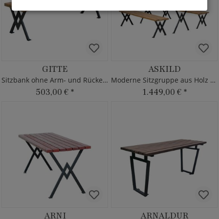
GITTE
ASKILD
Sitzbank ohne Arm- und Rückenlehne
Moderne Sitzgruppe aus Holz & Metall
503,00 €
*
1.449,00 €
*
ARNI
ARNALDUR