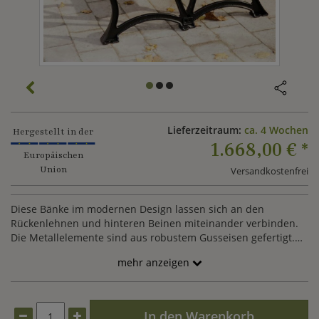
Lieferzeitraum:
ca. 4 Wochen
Hergestellt in der
1.668,00 €
*
Europäischen
Union
Versandkostenfrei
Diese Bänke im modernen Design lassen sich an den
Rückenlehnen und hinteren Beinen miteinander verbinden.
Die Metallelemente sind aus robustem Gusseisen gefertigt.
Die Lieferung erfolgt zerlegt. Farbliche Individualisierungen
mehr anzeigen
anhand der RAL Palette sind gegen Aufpreis möglich. Teilen
Sie uns Ihren Farbwunsch gerne über den Kundenservice mit.
In den Warenkorb