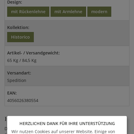
Design:
mit Rückenlehne
mit Armlehne
modern
Kollektion:
Historico
Artikel- / Versandgewicht:
65 Kg / 84,5 Kg
Versandart:
Spedition
EAN:
4056026380554
HINWEISE ZUM MATERIAL
HERZLICHEN DANK FÜR IHRE UNTERSTÜTZUNG
Die Stahl- und Gusseisen - Elemente der Historico Kollektion
Wir nutzen Cookies auf unserer Website. Einige von