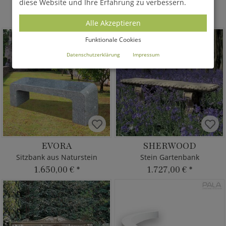
diese Website und Ihre Erfahrung zu verbessern.
Garten Steinbank
Bank aus Stein
1.223,00 €
*
1.135,00 €
*
Alle Akzeptieren
Funktionale Cookies
Datenschutzerklärung
Impressum
EVORA
SHERWOOD
Sitzbank aus Naturstein
Stein Gartenbank
1.650,00 €
*
1.727,00 €
*