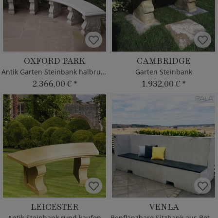
OXFORD PARK
CAMBRIDGE
Antik Garten Steinbank halbrund
Garten Steinbank
2.366,00 €
*
1.932,00 €
*
LEICESTER
VENLA
Antik Steinbank rund kaufen
Bepflanzbare Sitzbank aus Beton