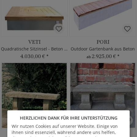
VETI
PORI
Quadratische Sitzinsel - Beton & Holz
Outdoor Gartenbank aus Beton
4.030,00 €
*
2.925,00 €
*
ab
HERZLICHEN DANK FÜR IHRE UNTERSTÜTZUNG
Wir nutzen Cookies auf unserer Website. Einige von
ihnen sind essenziell, während andere uns helfen,
GENUA
DARGYE