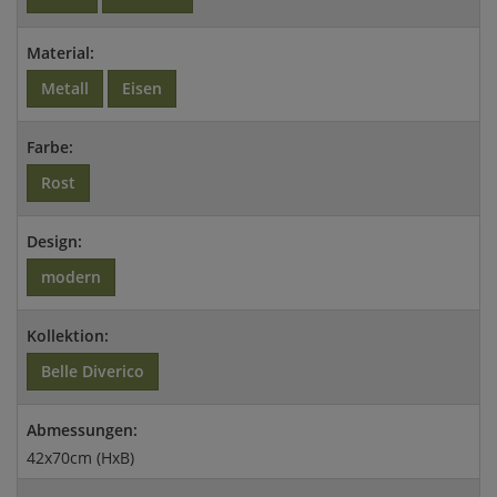
Material:
Metall
Eisen
Farbe:
Rost
Design:
modern
Kollektion:
Belle Diverico
Abmessungen:
42x70cm (HxB)