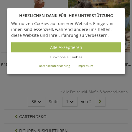
HERZLICHEN DANK FÜR IHRE UNTERSTÜTZUNG
Wir nutzen Cookies auf unserer Website. Einige von
ihnen sind essenziell, während andere uns helfen,
diese Website und Ihre Erfahrung zu verbessern.
Alle Akzeptieren
CANE SEDUTO
DACKEL FRODO
Funktionale Cookies
Kräftige Hundefigur aus Terrakotta
Lebengroße Hundefigur aus Bronze - limitiert
Datenschutzerklärung
Impressum
750,00 €
*
6.480,00 €
*
*
Alle Preise inkl. MwSt. & Versandkosten
36
Seite
1
von 2
GARTENDEKO
FIGUREN & SKULPTUREN