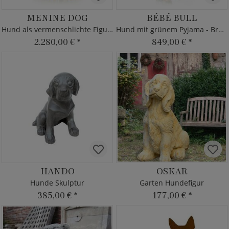
MENINE DOG
BÉBÉ BULL
Hund als vermenschlichte Figur aus Bronzeguss
Hund mit grünem Pyjama - Bronze Bullterrier
2.280,00 €
*
849,00 €
*
HANDO
OSKAR
Hunde Skulptur
Garten Hundefigur
385,00 €
*
177,00 €
*