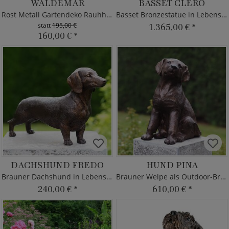
WALDEMAR
BASSET CLERO
Rost Metall Gartendeko Rauhhaardackel
Basset Bronzestatue in Lebensgröße
statt
195,00 €
1.365,00 €
*
160,00 €
*
DACHSHUND FREDO
HUND PINA
Brauner Dachshund in Lebensgröße
Brauner Welpe als Outdoor-Bronzes
240,00 €
*
610,00 €
*