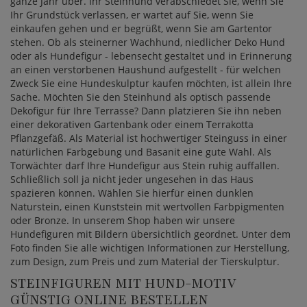
ganze Jahr über. Ihr Steinhund verabschiedet Sie, wenn Sie
Ihr Grundstück verlassen, er wartet auf Sie, wenn Sie
einkaufen gehen und er begrüßt, wenn Sie am Gartentor
stehen. Ob als steinerner Wachhund, niedlicher Deko Hund
oder als Hundefigur - lebensecht gestaltet und in Erinnerung
an einen verstorbenen Haushund aufgestellt - für welchen
Zweck Sie eine Hundeskulptur kaufen möchten, ist allein Ihre
Sache. Möchten Sie den Steinhund als optisch passende
Dekofigur für Ihre Terrasse? Dann platzieren Sie ihn neben
einer dekorativen Gartenbank oder einem Terrakotta
Pflanzgefäß. Als Material ist hochwertiger Steinguss in einer
natürlichen Farbgebung und Basanit eine gute Wahl. Als
Torwächter darf Ihre Hundefigur aus Stein ruhig auffallen.
Schließlich soll ja nicht jeder ungesehen in das Haus
spazieren können. Wählen Sie hierfür einen dunklen
Naturstein, einen Kunststein mit wertvollen Farbpigmenten
oder Bronze. In unserem Shop haben wir unsere
Hundefiguren mit Bildern übersichtlich geordnet. Unter dem
Foto finden Sie alle wichtigen Informationen zur Herstellung,
zum Design, zum Preis und zum Material der Tierskulptur.
STEINFIGUREN MIT HUND-MOTIV
GÜNSTIG ONLINE BESTELLEN