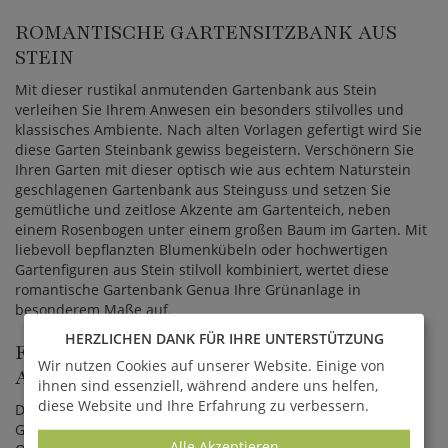
ROMANTISCHE GARTENSITZBANK AUS
STEIN
Mit dieser rustikal anmutenden Gartenbank aus Stein
verleihen Sie Ihrem Anwesen ein besonders stilvolles und
klassisches Ambiente. Nach alten Vorlagen gefertigt wird Sie
diese Garten Steinbank gewiss begeistern. Verschönern Sie
Ihren Garten mit dieser optisch wie aus echtem Naturstein
geschlagenen Gartenbank aus Steinguss und setzen Sie
gemütliche und zeitlose Akzente am Gartenteich, neben
einem Rosenbogen unter einem großen Baum im Garten. Mit
liebevoll bepflanzten Blumenkübeln oder hochwertigen
Gartenfiguren aus Stein stilvoll kombiniert, wertet diese
romantische Gartenbank Genua Ihre Grünanlage in
besonderem Maße auf.
HERZLICHEN DANK FÜR IHRE UNTERSTÜTZUNG
FROSTBESTÄNDIGE GARTENSITZBANK
Wir nutzen Cookies auf unserer Website. Einige von
AUS STEIN
ihnen sind essenziell, während andere uns helfen,
diese Website und Ihre Erfahrung zu verbessern.
Diese Garten Steinbank wird in traditioneller Handarbeit als
Gartendekoration gefertigt und überzeugt durch ihre hohe
Alle Akzeptieren