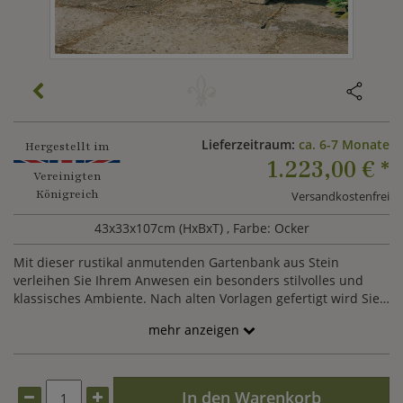
Lieferzeitraum:
ca. 6-7 Monate
Hergestellt im
1.223,00 €
*
Vereinigten
Königreich
Versandkostenfrei
43x33x107cm (HxBxT)
, Farbe: Ocker
Mit dieser rustikal anmutenden Gartenbank aus Stein
verleihen Sie Ihrem Anwesen ein besonders stilvolles und
klassisches Ambiente. Nach alten Vorlagen gefertigt wird Sie
diese Garten Steinbank gewiss begeistern. Verschönern Sie
mehr anzeigen
Ihren Garten mit dieser optisch wie aus echtem Naturstein
geschlagenen Gartenbank aus Steinguss und setzen Sie
gemütliche und zeitlose Akzente am Gartenteich, neben
einem Rosenbogen unter einem großen Baum im Garten. Mit
In den Warenkorb