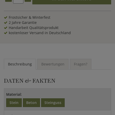
liebevoll bepflanzten Blumenkübeln oder hochwertigen
Gartenfiguren aus Stein stilvoll kombiniert, wertet diese
romantische Gartenbank Genua Ihre Grünanlage in
besonderem Maße auf.
Frostsicher & Winterfest
2 Jahre Garantie
Handarbeit Qualitätsprodukt
kostenloser Versand in Deutschland
Beschreibung
Bewertungen
Fragen?
DATEN & FAKTEN
Material:
Stein
Beton
Steinguss