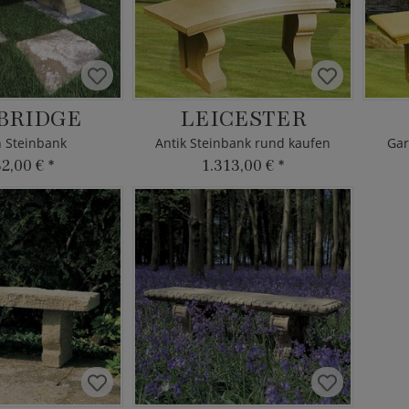
BRIDGE
LEICESTER
 Steinbank
Antik Steinbank rund kaufen
Gar
32,00 €
*
1.313,00 €
*