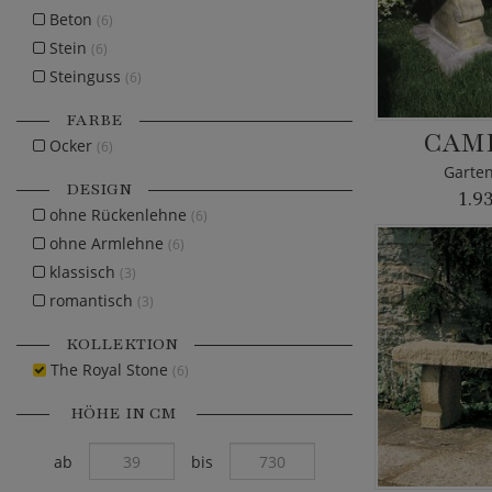
Beton
(6)
Stein
(6)
Steinguss
(6)
FARBE
CAM
Ocker
(6)
Garten
DESIGN
1.9
ohne Rückenlehne
(6)
ohne Armlehne
(6)
klassisch
(3)
romantisch
(3)
KOLLEKTION
The Royal Stone
(6)
HÖHE IN CM
ab
bis