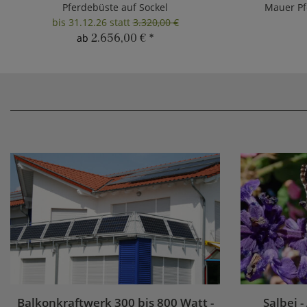
Pferdebüste auf Sockel
Mauer Pf
bis 31.12.26 statt
3.320,00 €
2.656,00 €
*
ab
Balkonkraftwerk 300 bis 800 Watt -
Salbei -