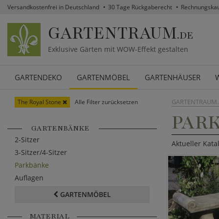
Versandkostenfrei in Deutschland
30 Tage Rückgaberecht
Rechnungska
GARTENTRAUM
.DE
Exklusive Gärten mit WOW-Effekt gestalten
GARTENDEKO
GARTENMÖBEL
GARTENHÄUSER
GARTENTRAUM.
The Royal Stone
Alle Filter zurücksetzen
PARK
GARTENBÄNKE
2-Sitzer
Aktueller Kata
3-Sitzer/4-Sitzer
Parkbänke
Auflagen
GARTENMÖBEL
MATERIAL