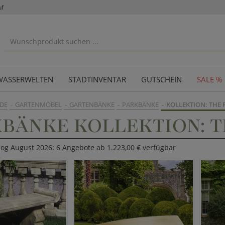
uf
WASSERWELTEN
STADTINVENTAR
GUTSCHEIN
SALE %
DE
GARTENMÖBEL
GARTENBÄNKE
PARKBÄNKE
KOLLEKTION: THE
BÄNKE KOLLEKTION: T
log August 2026: 6 Angebote ab 1.223,00 € verfügbar