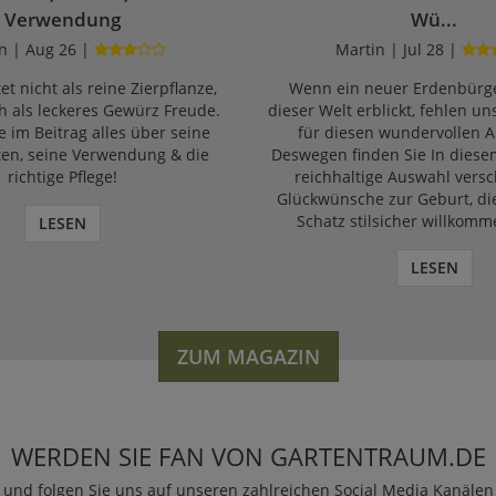
Verwendung
Wü...
n | Aug 26 |
Martin | Jul 28 |
et nicht als reine Zierpflanze,
Wenn ein neuer Erdenbürge
 als leckeres Gewürz Freude.
dieser Welt erblickt, fehlen un
e im Beitrag alles über seine
für diesen wundervollen A
ten, seine Verwendung & die
Deswegen finden Sie In diese
richtige Pflege!
reichhaltige Auswahl vers
Glückwünsche zur Geburt, di
Schatz stilsicher willkomm
LESEN
LESEN
ZUM MAGAZIN
WERDEN SIE FAN VON GARTENTRAUM.DE
und folgen Sie uns auf unseren zahlreichen Social Media Kanälen