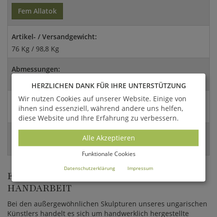
Fem Allatok
Artikel- / Versandgewicht:
76 Kg / 98,8 Kg
Abmessungen:
292x140x290cm (HxBxT)
HERZLICHEN DANK FÜR IHRE UNTERSTÜTZUNG
Wir nutzen Cookies auf unserer Website. Einige von
Versandart:
ihnen sind essenziell, während andere uns helfen,
Spedition
diese Website und Ihre Erfahrung zu verbessern.
EAN:
Alle Akzeptieren
4056026323391
Funktionale Cookies
Datenschutzerklärung
Impressum
EINZIGARTIGE METALL SKULPTUREN IN
HANDARBEIT
Bei den außergewöhnlichen Skulpturen unseres ungarischen
Künstlers handelt es sich um handwerklich hergestellte