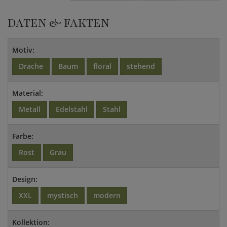
DATEN & FAKTEN
Motiv:
Drache
Baum
floral
stehend
Material:
Metall
Edelstahl
Stahl
Farbe:
Rost
Grau
Design:
XXL
mystisch
modern
Kollektion: