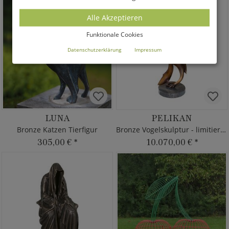
Alle Akzeptieren
Funktionale Cookies
Datenschutzerklärung
Impressum
LUNA
PELIKAN
Bronze Katzen Tierfigur
Bronze Vogelskulptur - limitiertes Design
305,00 €
*
10.070,00 €
*