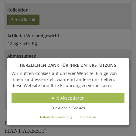
Kollektion:
Fem Allatok
Artikel- / Versandgewicht:
42 Kg / 54,6 Kg
Abmessungen:
268x80x120cm (HxBxT)
HERZLICHEN DANK FÜR IHRE UNTERSTÜTZUNG
Wir nutzen Cookies auf unserer Website. Einige von
Versandart:
ihnen sind essenziell, während andere uns helfen,
Spedition
diese Website und Ihre Erfahrung zu verbessern.
EAN:
Alle Akzeptieren
4056026323513
Funktionale Cookies
Datenschutzerklärung
Impressum
EINZIGARTIGE METALL SKULPTUREN IN
HANDARBEIT