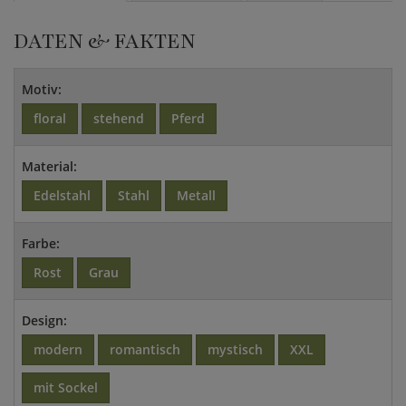
DATEN & FAKTEN
Motiv:
floral
stehend
Pferd
Material:
Edelstahl
Stahl
Metall
Farbe:
Rost
Grau
Design:
modern
romantisch
mystisch
XXL
mit Sockel