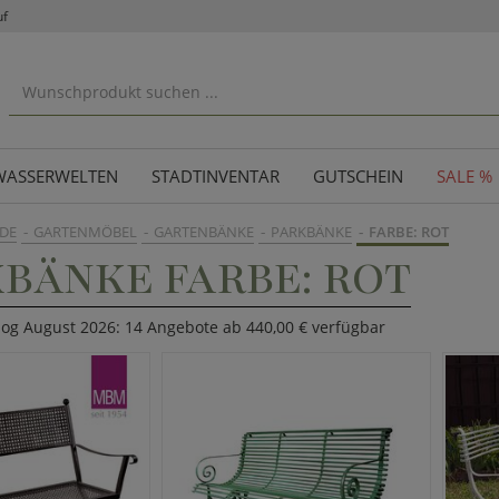
uf
WASSERWELTEN
STADTINVENTAR
GUTSCHEIN
SALE %
DE
GARTENMÖBEL
GARTENBÄNKE
PARKBÄNKE
FARBE: ROT
BÄNKE FARBE: ROT
log August 2026: 14 Angebote ab 440,00 € verfügbar