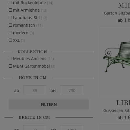
mit Rückenlehne
(14)
MI
mit Armlehne
(13)
Garten Sitzb
Landhaus-Stil
(12)
1.
ab
romantisch
(11)
modern
(3)
XXL
(1)
KOLLEKTION
Meubles Anciens
(11)
MBM Gartenmöbel
(3)
HÖHE IN CM
ab
bis
LIB
FILTERN
BREITE IN CM
1.
ab