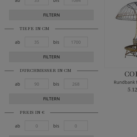
ab
bis
FILTERN
TIEFE IN CM
ab
bis
FILTERN
DURCHMESSER IN CM
CO
Rundbank f
ab
bis
5.1
FILTERN
PREIS IN €
ab
bis