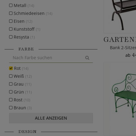
Metall
(14)
Schmiedeeisen
(14)
Eisen
(12)
Kunststoff
(1)
Resysta
(1)
Bank 2-Sitze
FARBE
4
ab
Rot
(14)
Weiß
(12)
Grau
(11)
Grün
(11)
Rost
(10)
Braun
(3)
ALLE ANZEIGEN
DESIGN