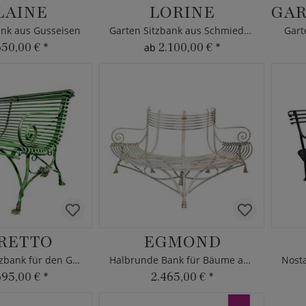
LAINE
LORINE
ank aus Gusseisen
Garten Sitzbank aus Schmiedeeisen
Gart
650,00 €
*
2.100,00 €
*
ab
RETTO
EGMOND
Gusseisen Sitzbank für den Garten
Halbrunde Bank für Bäume antik
695,00 €
*
2.465,00 €
*