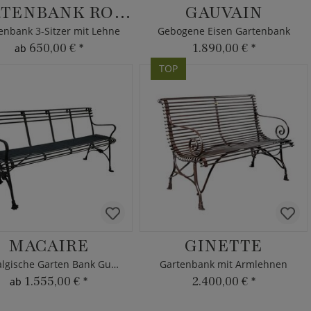
GARTENBANK ROMEO
GAUVAIN
enbank 3-Sitzer mit Lehne
Gebogene Eisen Gartenbank
650,00 €
*
1.890,00 €
*
ab
TOP
MACAIRE
GINETTE
Nostalgische Garten Bank Gusseisen
Gartenbank mit Armlehnen
1.555,00 €
*
2.400,00 €
*
ab