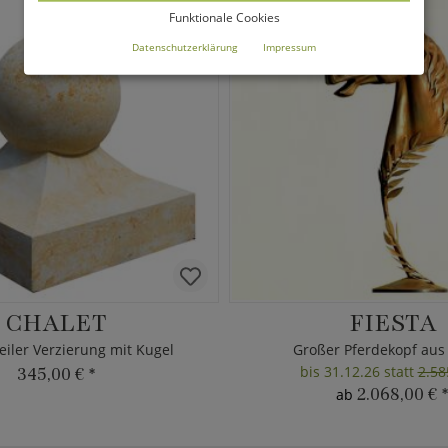
Funktionale Cookies
Datenschutzerklärung
Impressum
CHALET
FIESTA
eiler Verzierung mit Kugel
Großer Pferdekopf aus
bis 31.12.26 statt
2.58
345,00 €
*
2.068,00 €
*
ab