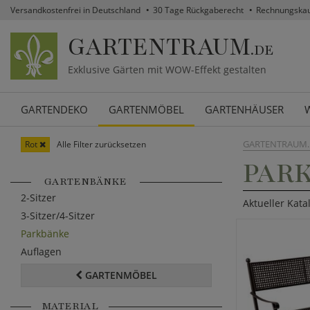
Versandkostenfrei in Deutschland
30 Tage Rückgaberecht
Rechnungska
GARTENTRAUM
.DE
Exklusive Gärten mit WOW-Effekt gestalten
GARTENDEKO
GARTENMÖBEL
GARTENHÄUSER
GARTENTRAUM.
Rot
Alle Filter zurücksetzen
PARK
GARTENBÄNKE
2-Sitzer
Aktueller Kata
3-Sitzer/4-Sitzer
Parkbänke
Auflagen
GARTENMÖBEL
MATERIAL