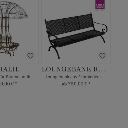
RALIE
LOUNGEBANK ROMEO ELEGANCE
ür Bäume antik
Loungebank aus Schmiedeeisen - MBM
20,00 €
*
750,00 €
*
ab