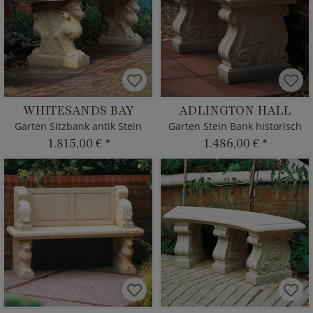
WHITESANDS BAY
ADLINGTON HALL
Garten Sitzbank antik Stein
Garten Stein Bank historisch
1.815,00 €
*
1.486,00 €
*