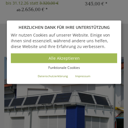
bis 31.12.26 statt
3.320,00 €
345,00 €
*
2.656,00 €
*
ab
HERZLICHEN DANK FÜR IHRE UNTERSTÜTZUNG
Wir nutzen Cookies auf unserer Website. Einige von
GARTENTRAUM.DE
MAGAZIN
ihnen sind essenziell, während andere uns helfen,
diese Website und Ihre Erfahrung zu verbessern.
Aktuelle Berichte aus unserem Online-Magazin
Alle Akzeptieren
Funktionale Cookies
Datenschutzerklärung
Impressum