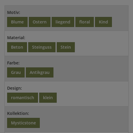
Motiv:
Blume
Ostern
liegend
floral
Kind
Material:
Beton
Steinguss
Stein
Farbe:
Grau
Antikgrau
Design:
romantisch
klein
Kollektion:
Mysticstone