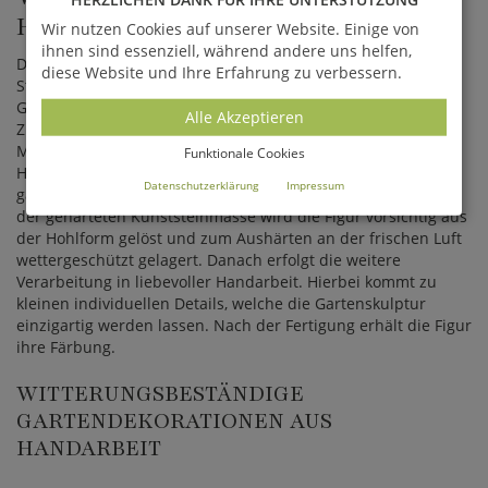
HERGESTELLT?
Wir nutzen Cookies auf unserer Website. Einige von
ihnen sind essenziell, während andere uns helfen,
Die Figuren werden aus hochwertigem Stein im
diese Website und Ihre Erfahrung zu verbessern.
Steingussverfahren gefertigt. Beim traditionellen
Gussverfahren werden natürlicher Stein in Form von Sand,
Alle Akzeptieren
Zuschlagstoffe, Portlandzement und Wasser vermischt. Die
Mischung wird mittels aufwendiger Techniken in eine
Funktionale Cookies
Hohlform gegossen, um Luftlöcher zu verhindern. Dies
Datenschutzerklärung
Impressum
garantiert eine hohe Frostfestigkeit. Nach dem Austrocknen
der gehärteten Kunststeinmasse wird die Figur vorsichtig aus
der Hohlform gelöst und zum Aushärten an der frischen Luft
wettergeschützt gelagert. Danach erfolgt die weitere
Verarbeitung in liebevoller Handarbeit. Hierbei kommt zu
kleinen individuellen Details, welche die Gartenskulptur
einzigartig werden lassen. Nach der Fertigung erhält die Figur
ihre Färbung.
WITTERUNGSBESTÄNDIGE
GARTENDEKORATIONEN AUS
HANDARBEIT