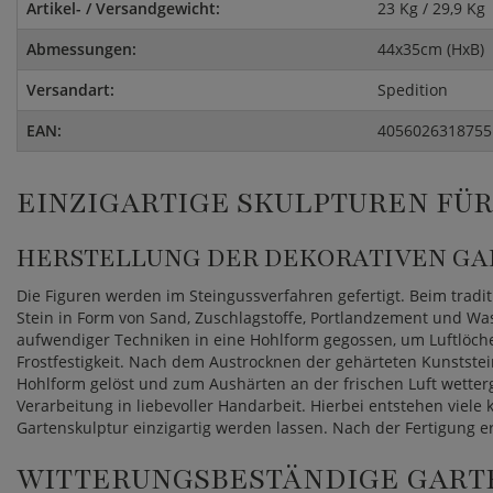
Artikel- / Versandgewicht:
23 Kg / 29,9 Kg
Abmessungen:
44x35cm (HxB)
Versandart:
Spedition
EAN:
4056026318755
EINZIGARTIGE SKULPTUREN FÜ
HERSTELLUNG DER DEKORATIVEN G
Die Figuren werden im Steingussverfahren gefertigt. Beim tradi
Stein in Form von Sand, Zuschlagstoffe, Portlandzement und Was
aufwendiger Techniken in eine Hohlform gegossen, um Luftlöche
Frostfestigkeit. Nach dem Austrocknen der gehärteten Kunststei
Hohlform gelöst und zum Aushärten an der frischen Luft wetterg
Verarbeitung in liebevoller Handarbeit. Hierbei entstehen viele k
Gartenskulptur einzigartig werden lassen. Nach der Fertigung er
WITTERUNGSBESTÄNDIGE GART