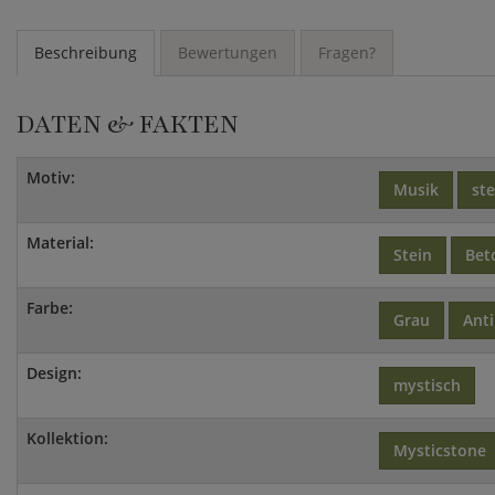
Beschreibung
Bewertungen
Fragen?
DATEN & FAKTEN
Motiv:
Musik
st
Material:
Stein
Bet
Farbe:
Grau
Ant
Design:
mystisch
Kollektion:
Mysticstone