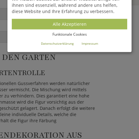
ihnen sind essenziell, während andere uns helfen,
diese Website und Ihre Erfahrung zu verbessern.
Alle Akzeptieren
Funktionale Cookies
Datenschutzerklärung
Impressum
R DEN GARTEN
ARTENTROLLE
tionellen Gussverfahren werden natürlicher
ser vermischt. Die Mischung wird mittels
r zu verhindern. Dies garantiert eine hohe
nmasse wird die Figur vorsichtig aus der
eschützt gelagert. Danach erfolgt die weitere
leine individuelle Details, welche die
hält die Figur ihre Färbung
ENDEKORATION AUS