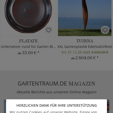
PLATATE
TUIRNA
Untersetzer rund für Garten Blumentöpfe
XXL Gartenplastik Edelstahl/Rost
bis 31.12.26 statt
3.505,00 €
35,00 €
*
ab
2.804,00 €
*
ab
GARTENTRAUM.DE
MAGAZIN
Aktuelle Berichte aus unserem Online-Magazin
HERZLICHEN DANK FÜR IHRE UNTERSTÜTZUNG
Wir nutzen Cookies auf unserer Website. Einige von