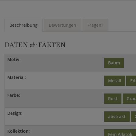
Beschreibung
Bewertungen
Fragen?
DATEN & FAKTEN
Motiv:
Baum
Material:
Metall
Ed
Farbe:
Rost
Gra
Design:
abstrakt
Kollektion:
Fem Allatok