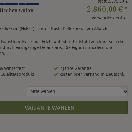
statt
3.575,00 €
2.860,00 €
*
ischen Union
Versandkostenfrei
x70x75cm (HxBxT)
, Farbe: Rost
, Kollektion: Fem Allatok
 Kunsthandwerk aus Edelstahl oder Roststahl zeichnet sich die
 durch einzigartige Details aus. Die Figur ist modern und
ch.
 & Winterfest
2 Jahre Garantie
 Qualitätsprodukt
kostenloser Versand in Deutschland
bitte wählen
VARIANTE WÄHLEN