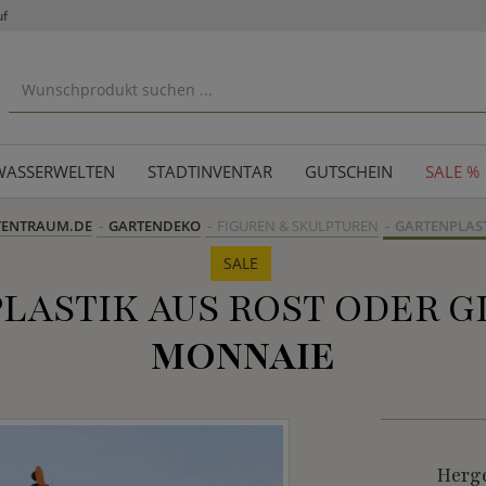
uf
WASSERWELTEN
STADTINVENTAR
GUTSCHEIN
SALE %
TENTRAUM.DE
GARTENDEKO
FIGUREN & SKULPTUREN
GARTENPLAS
SALE
LASTIK AUS ROST ODER GL
MONNAIE
Herge