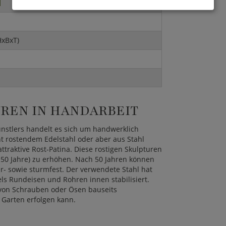
HxBxT)
UREN IN HANDARBEIT
nstlers handelt es sich um handwerklich
ht rostendem Edelstahl oder aber aus Stahl
attraktive Rost-Patina. Diese rostigen Skulpturen
 50 Jahre) zu erhöhen. Nach 50 Jahren können
r- sowie sturmfest. Der verwendete Stahl hat
els Rundeisen und Rohren innen stabilisiert.
 von Schrauben oder Ösen bauseits
 Garten erfolgen kann.