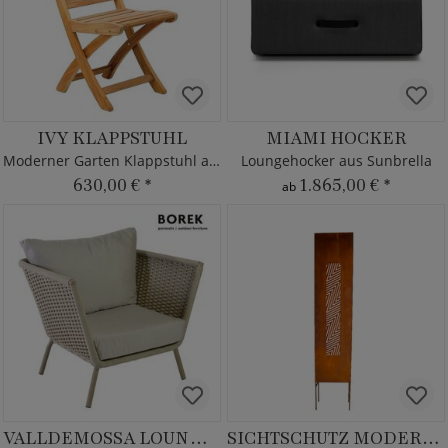
IVY KLAPPSTUHL
MIAMI HOCKER
Moderner Garten Klappstuhl aus Teak Holz
Loungehocker aus Sunbrella
630,00 €
*
1.865,00 €
*
ab
VALLDEMOSSA LOUNGESESSEL
SICHTSCHUTZ MODERNO