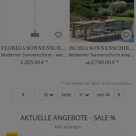
FLORIDA SONNENSCHIRM
ISCHIA SONNENSCHIRM SILVER
Moderner Sonnenschirm - weiß - Alu Rahmen
Moderner Sonnenschirm Ampelschirm - Borek
2.205,00 €
*
2.780,00 €
*
ab
*
Alle Preise inkl. MwSt. & Versandkosten
36
Seite
31
von 46
AKTUELLE ANGEBOTE - SALE %
Alle anzeigen