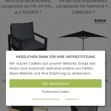
RIVA LOUNGESESSEL
DUKE LOUNGESESSEL
Loungesessel aus HPL mit Polster
Loungesessel mit Teakholz & Polster
1.910,00 €
*
2.860,00 €
*
ab
HERZLICHEN DANK FÜR IHRE UNTERSTÜTZUNG
Wir nutzen Cookies auf unserer Website. Einige von
ihnen sind essenziell, während andere uns helfen,
diese Website und Ihre Erfahrung zu verbessern.
LOUNGESTUHL BREG
ARIZONA SONNENSCHIRM
Loungestuhl in Anthrazit/Weiß
Moderner Marktschirm - Borek - quadratisch
Alle Akzeptieren
770,00 €
*
1.655,00 €
*
ab
Funktionale Cookies
Datenschutzerklärung
Impressum