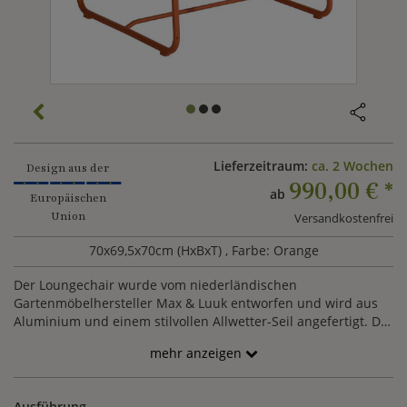
Lieferzeitraum:
ca. 2 Wochen
Design aus der
990,00 €
*
ab
Europäischen
Union
Versandkostenfrei
70x69,5x70cm (HxBxT)
, Farbe: Orange
Der Loungechair wurde vom niederländischen
Gartenmöbelhersteller Max & Luuk entworfen und wird aus
Aluminium und einem stilvollen Allwetter-Seil angefertigt. Der
knallige Orangeton des Loungesessels ist ein Blickfang in
mehr anzeigen
Ihrer Outdoor Sitzecke. Ein Kissen kann optional dazugewählt
werden.
Ausführung