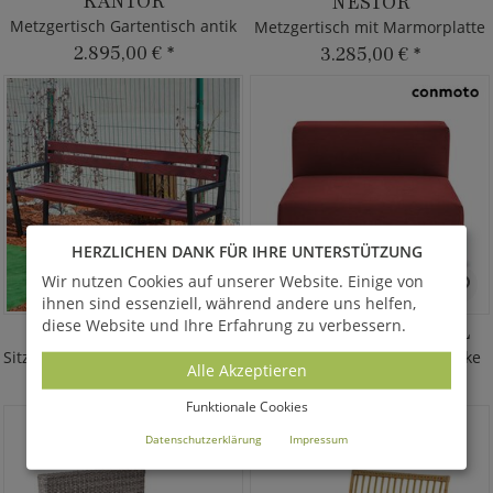
KANTOR
NESTOR
Metzgertisch Gartentisch antik
Metzgertisch mit Marmorplatte
2.895,00 €
*
3.285,00 €
*
HERZLICHEN DANK FÜR IHRE UNTERSTÜTZUNG
Wir nutzen Cookies auf unserer Website. Einige von
ihnen sind essenziell, während andere uns helfen,
diese Website und Ihre Erfahrung zu verbessern.
FILIPPA
MIAMI BASISMODUL
Sitzbank aus Holz & Metall für Garten
Mittelelement für Loungeecke
Alle Akzeptieren
709,00 €
*
2.795,00 €
*
ab
Funktionale Cookies
Datenschutzerklärung
Impressum