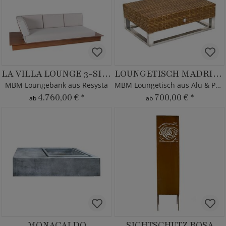
LA VILLA LOUNGE 3-SITZER
LOUNGETISCH MADRIGAL
MBM Loungebank aus Resysta
MBM Loungetisch aus Alu & Polyrattan
4.760,00 €
*
700,00 €
*
ab
ab
MONACALDO
SICHTSCHUTZ ROSA