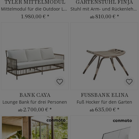
TYLER MITTELMODUL
GARTENSTUHL FINJA
Mittelmodul für die Outdoor Lounge
Stuhl mit Arm- und Rückenlehne
1.980,00 €
*
810,00 €
*
ab
BANK CAYA
FUSSBANK ELINA
Lounge Bank für drei Personen
Fuß Hocker für den Garten
2.700,00 €
*
635,00 €
*
ab
ab