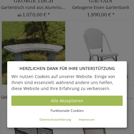
GEORGE TISCH
GAUVAIN
Gartentisch rund aus Alumnium - Max&Luuk
Gebogene Eisen Gartenbank
1.070,00 €
*
1.890,00 €
*
ab
HERZLICHEN DANK FÜR IHRE UNTERSTÜTZUNG
Wir nutzen Cookies auf unserer Website. Einige von
ihnen sind essenziell, während andere uns helfen,
diese Website und Ihre Erfahrung zu verbessern.
SABATHEA
GARTENSTUHL RISA
Gebogene Gartenbank im Antik Stil
Geflechtstuhl für den Garten - stapelbar
Alle Akzeptieren
805,00 €
*
690,00 €
*
Funktionale Cookies
Datenschutzerklärung
Impressum