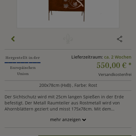
Lieferzeitraum:
ca. 2 Wochen
Hergestellt in der
550,00 €
*
Europäischen
Union
Versandkostenfrei
200x78cm (HxB)
, Farbe: Rost
Der Sichtschutz wird mit 25cm langen Spießen in der Erde
befestigt. Der Metall Raumteiler aus Rostmetall wird von
Ahornblättern geziert und misst 175x78cm. Mit dem
Sichtschutz können Sie verschiedene Räume in Ihrem Garten
mehr anzeigen
schaffen und so eine neue Dynamik entwickeln.