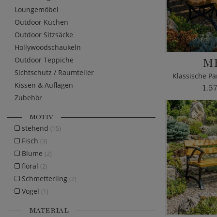
Loungemöbel
Outdoor Küchen
Outdoor Sitzsäcke
Hollywoodschaukeln
M
Outdoor Teppiche
Sichtschutz / Raumteiler
Kissen & Auflagen
1.5
Zubehör
MOTIV
stehend
(15)
Fisch
(3)
Blume
(2)
floral
(2)
Schmetterling
(2)
Vogel
(1)
MATERIAL