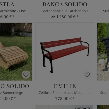
STLA
BANCA SOLIDO
Parkbank mit Armlehne - Eisen & Holz
Gartenbank aus Lärchenholz
Ste
36,00 €
*
1.180,00 €
*
ab
O SOLIDO
EMILIE
z Sonnenliege
Zeitlose Sitzbank aus Metall und Holz
04,00 €
*
773,00 €
*