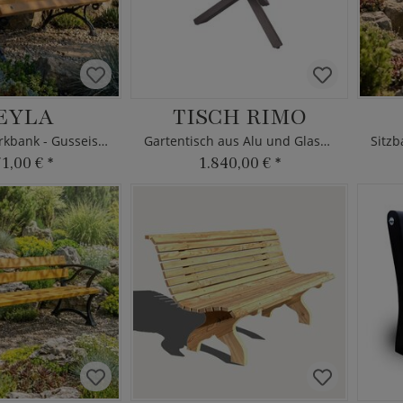
EYLA
TISCH RIMO
Klassische Parkbank - Gusseisen & Holz
Gartentisch aus Alu und Glaskeramik
71,00 €
*
1.840,00 €
*