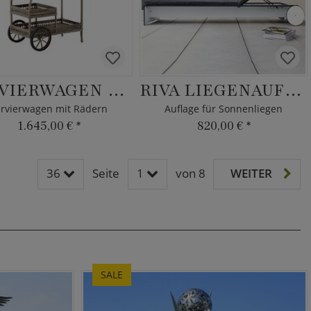
SERVIERWAGEN SILJE
RIVA LIEGENAUFLAGE
rvierwagen mit Rädern
Auflage für Sonnenliegen
1.645,00 €
*
820,00 €
*
36
Seite
1
von 8
WEITER
SALE