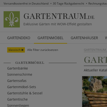
Versandkostenfrei in Deutschland
30 Tage Rückgaberecht
Rechnungska
GARTENTRAUM
.DE
Exklusive Gärten mit WOW-Effekt gestalten
GARTENDEKO
GARTENMÖBEL
GARTENHÄUSER
GARTENTRAUM.
klassisch
Alle Filter zurücksetzen
GART
GARTENMÖBEL
Gartenbänke
Aktueller Kata
Sonnenschirme
Gartensofas
Gartenmöbel-Sets
Gartenstühle & Sessel
Gartentische
Sonnenliegen