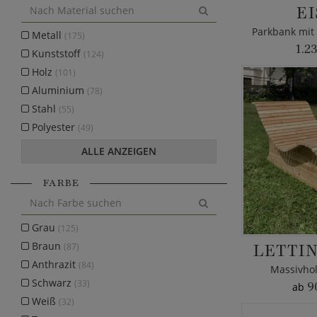
EI
Metall
(175)
1.2
Kunststoff
(124)
Holz
(101)
Aluminium
(78)
Stahl
(55)
Polyester
(49)
ALLE ANZEIGEN
FARBE
Grau
(125)
LETTIN
Braun
(87)
Anthrazit
(84)
Massivhol
Schwarz
(33)
9
ab
Weiß
(32)