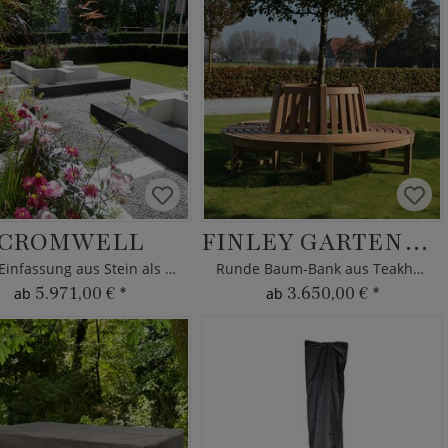
CROMWELL
FINLEY GARTENBANK
Beet Einfassung aus Stein als Sitzbank
Runde Baum-Bank aus Teakholz - modern
5.971,00 €
*
3.650,00 €
*
ab
ab