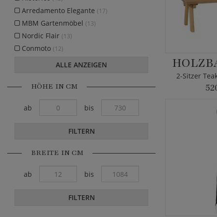
Arredamento Elegante
(17)
MBM Gartenmöbel
(13)
Nordic Flair
(13)
Conmoto
(12)
HOLZB
ALLE ANZEIGEN
2-Sitzer Tea
HÖHE IN CM
52
ab
bis
FILTERN
BREITE IN CM
ab
bis
FILTERN