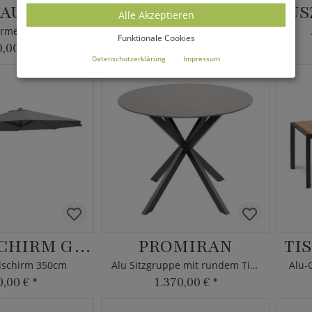
ADECKHAUBE PIDANO
TRIFOLIUM ALPINUM
Alle Akzeptieren
hirme 230x30/57cm
Alpin Baumstammstuhl aus Holz - Ländliches Alm Design
Funktionale Cookies
0,00 €
*
2.000,00 €
*
Datenschutzerklärung
Impressum
AMPELSCHIRM GERONDO
PROMIRAN
TI
lschirm 350cm
Alu Sitzgruppe mit rundem Tisch
Alu-G
0,00 €
*
1.370,00 €
*