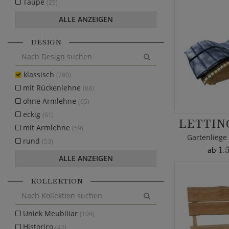
Taupe
(25)
ALLE ANZEIGEN
DESIGN
klassisch
(280)
mit Rückenlehne
(88)
ohne Armlehne
(65)
eckig
(61)
LETTIN
mit Armlehne
(59)
Gartenliege
rund
(53)
1.
ab
ALLE ANZEIGEN
KOLLEKTION
Uniek Meubiliar
(109)
Historico
(42)