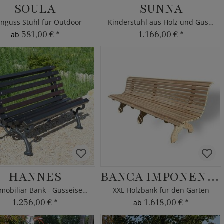
SOULA
SUNNA
inguss Stuhl für Outdoor
Kinderstuhl aus Holz und Gusseisen
581,00 €
*
1.166,00 €
*
ab
HANNES
BANCA IMPONENTE
Stadtmobiliar Bank - Gusseisen & Holz
XXL Holzbank für den Garten
1.256,00 €
*
1.618,00 €
*
ab