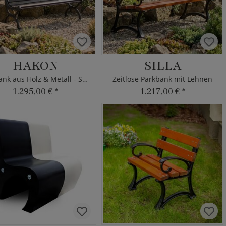
HAKON
SILLA
Sitzbank aus Holz & Metall - Stadtdeko
Zeitlose Parkbank mit Lehnen
1.295,00 €
*
1.217,00 €
*