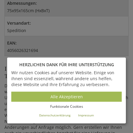
Abmessungen:
75x95x165cm (HxBxT)
Versandart:
Spedition
EAN:
4056026321694
HERZLICHEN DANK FÜR IHRE UNTERSTÜTZUNG
INDIVIDUELLE GARTENLIEGEN VOM
Wir nutzen Cookies auf unserer Website. Einige von
TISCHLER
ihnen sind essenziell, während andere uns helfen,
diese Website und Ihre Erfahrung zu verbessern.
Die Sonnenliege ist im traditionellen Handwerk gefertigt und
wird in Einzelteilen zur Montage geliefert. Jede Liege ist ein
Alle Akzeptieren
Unikat, welches aufgrund der natürlichen Holzmuster farblich
und strukturell leicht abweichen kann. Es handelt sich um
Funktionale Cookies
eine Sonderanfertigung. Das Holz ist beständig gegenüber
Witterung und besteht aus verleimten Verbundplatten.
Datenschutzerklärung
Impressum
Neben den abgebildeten Größen sind individuelle
Änderungen auf Anfrage möglich. Gern erstellen wir Ihnen