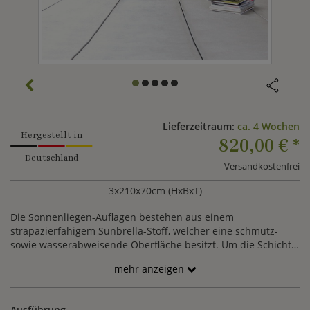
Lieferzeitraum:
ca. 4 Wochen
Hergestellt in
820,00 €
*
Deutschland
Versandkostenfrei
3x210x70cm (HxBxT)
Die Sonnenliegen-Auflagen bestehen aus einem
strapazierfähigem Sunbrella-Stoff, welcher eine schmutz-
sowie wasserabweisende Oberfläche besitzt. Um die Schicht
zu erhalten, sollten die Liegenpolster nur mit warmen Wasser
mehr anzeigen
und einer milden Seife gereinigt werden.
Ausführung