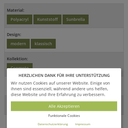
Material:
Polyacryl
Kunststoff
Sunbrella
Design:
modern
klassisch
Kollektion:
Conmoto
HERZLICHEN DANK FÜR IHRE UNTERSTÜTZUNG
Wir nutzen Cookies auf unserer Website. Einige von
Abmessungen:
ihnen sind essenziell, während andere uns helfen,
3x210x70cm (HxBxT)
diese Website und Ihre Erfahrung zu verbessern.
Versandart:
Alle Akzeptieren
Paket
Funktionale Cookies
Datenschutzerklärung
Impressum