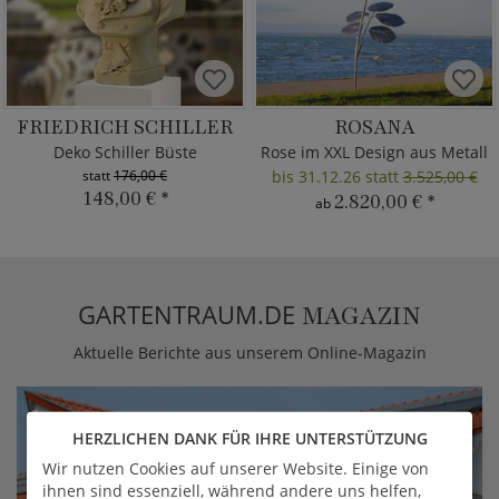
FRIEDRICH SCHILLER
ROSANA
Deko Schiller Büste
Rose im XXL Design aus Metall
statt
176,00 €
bis 31.12.26 statt
3.525,00 €
148,00 €
*
2.820,00 €
*
ab
GARTENTRAUM.DE
MAGAZIN
Aktuelle Berichte aus unserem Online-Magazin
HERZLICHEN DANK FÜR IHRE UNTERSTÜTZUNG
Wir nutzen Cookies auf unserer Website. Einige von
ihnen sind essenziell, während andere uns helfen,