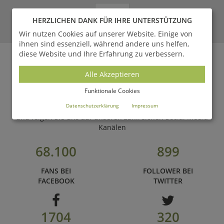
LESEN
HERZLICHEN DANK FÜR IHRE UNTERSTÜTZUNG
Wir nutzen Cookies auf unserer Website. Einige von
ZUM MAGAZIN
ihnen sind essenziell, während andere uns helfen,
diese Website und Ihre Erfahrung zu verbessern.
Alle Akzeptieren
WERDEN SIE FAN VON
Funktionale Cookies
GARTENTRAUM.DE
Datenschutzerklärung
Impressum
und folgen Sie uns auf unseren zahlreichen Social Media
Kanälen
68.100
899
FANS BEI
FOLLOWER BEI
FACEBOOK
TWITTER
1704
320