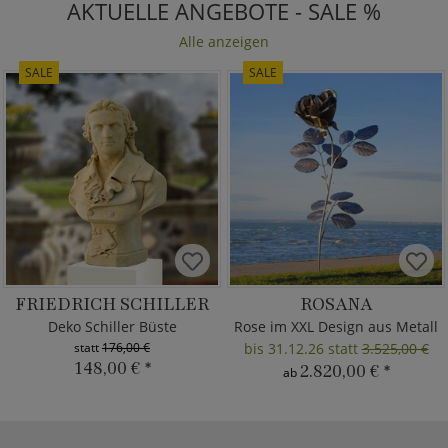
AKTUELLE ANGEBOTE - SALE %
Alle anzeigen
SALE
SALE
FRIEDRICH SCHILLER
ROSANA
Deko Schiller Büste
Rose im XXL Design aus Metall
statt
176,00 €
bis 31.12.26 statt
3.525,00 €
148,00 €
*
2.820,00 €
*
ab