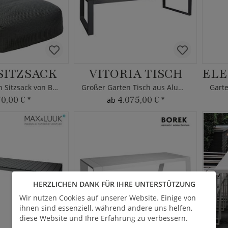
SITZSACK
VITORIA TISCH
Großer Garten Sitzsack von Borek - grau - modern
Großer Garten Tisch aus Aluminium - Borek
70,00 €
*
4.075,00 €
*
ab
HERZLICHEN DANK FÜR IHRE UNTERSTÜTZUNG
Wir nutzen Cookies auf unserer Website. Einige von
ihnen sind essenziell, während andere uns helfen,
diese Website und Ihre Erfahrung zu verbessern.