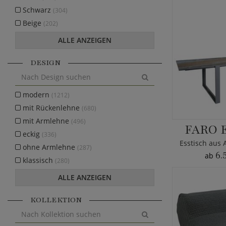
Schwarz
(304)
Beige
(202)
ALLE ANZEIGEN
DESIGN
modern
(1212)
mit Rückenlehne
(680)
mit Armlehne
(496)
FARO 
eckig
(336)
ohne Armlehne
(287)
6.
ab
klassisch
(280)
ALLE ANZEIGEN
KOLLEKTION