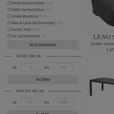
Borek Gartenmöbel
(339)
MBM Gartenmöbel
(218)
Uniek Meubiliar
(195)
Max & Luuk Gartenmöbel
(186)
Nordic Flair
(126)
LENO 
Yoi Gartenmöbel
(93)
ALLE ANZEIGEN
1.8
HÖHE IN CM
ab
bis
FILTERN
BREITE IN CM
ab
bis