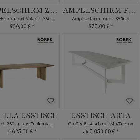
AMPELSCHIRM ZEDU
AMPELSCHIRM FREMA
Ampelschirm mit Volant - 350cm
Ampelschirm rund - 350cm
930,00 €
*
875,00 €
*
ILLA ESSTISCH
ESSTISCH ARTA
Esstisch 280cm aus Teakholz massiv
Großer Esstisch mit Alu/Dekton
4.625,00 €
*
5.050,00 €
*
ab