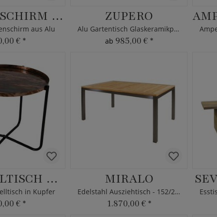
SONNENSCHIRM USIMO
ZUPERO
nschirm aus Alu
Alu Gartentisch Glaskeramikplatte
0,00 €
*
985,00 €
*
ab
BEISTELLTISCH AERIS
MIRALO
SEV
elltisch in Kupfer
Edelstahl Ausziehtisch - 152/210cm
0,00 €
*
1.870,00 €
*