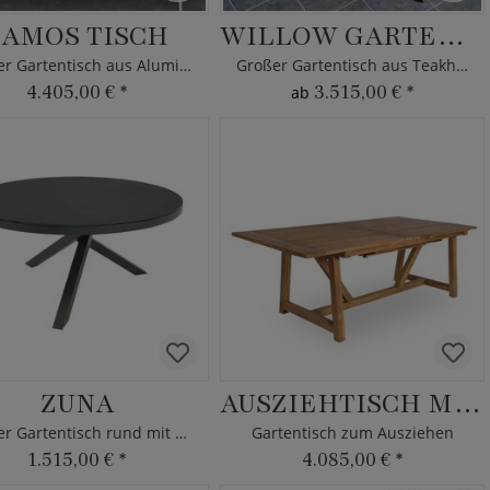
SAMOS TISCH
WILLOW GARTENTISCH
Großer Gartentisch aus Aluminium - Borek - weiß
Großer Gartentisch aus Teakholz
4.405,00 €
*
3.515,00 €
*
ab
ZUNA
AUSZIEHTISCH MARI
Großer Gartentisch rund mit Glaskeramikplatte aus Aluminium
Gartentisch zum Ausziehen
1.515,00 €
*
4.085,00 €
*