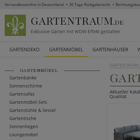
Versandkostenfrei in Deutschland
30 Tage Rückgaberecht
Rechnungska
GARTENTRAUM
.DE
Exklusive Gärten mit WOW-Effekt gestalten
GARTENDEKO
GARTENMÖBEL
GARTENHÄUSER
GARTENTRAUM.
GARTENMÖBEL
GAR
Gartenbänke
Sonnenschirme
Aktueller Kata
Gartensofas
Qualität
Gartenmöbel-Sets
Gartenstühle & Sessel
Gartentische
Sonnenliegen
Loungemöbel