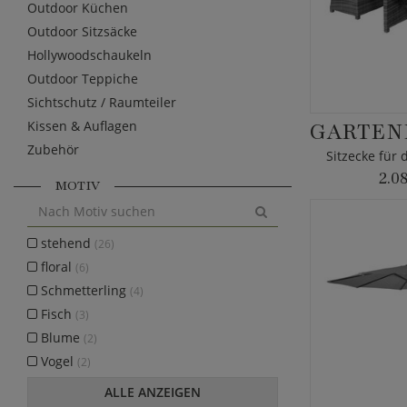
Outdoor Küchen
Outdoor Sitzsäcke
Hollywoodschaukeln
Outdoor Teppiche
Sichtschutz / Raumteiler
Kissen & Auflagen
Zubehör
Sitzecke für
2.0
MOTIV
stehend
(26)
floral
(6)
Schmetterling
(4)
Fisch
(3)
Blume
(2)
Vogel
(2)
ALLE ANZEIGEN