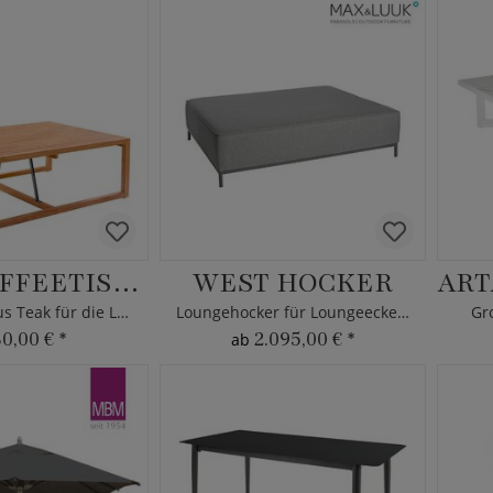
LUCY KAFFEETISCH
WEST HOCKER
Kaffeetisch aus Teak für die Loungeecke
Loungehocker für Loungeecke West
Gr
80,00 €
*
2.095,00 €
*
ab