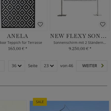
ANELA
NEW FLEXY SONNENSCHUTZ
oor Teppich für Terrasse
Sonnenschirm mit 2 Ständern - Borek - kippbar
165,00 €
*
9.250,00 €
*
36
Seite
23
von 46
WEITER
SALE