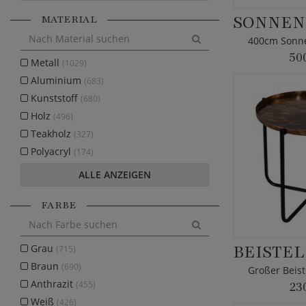
MATERIAL
400cm Sonne
50
Metall
(1029)
Aluminium
(683)
Kunststoff
(680)
Holz
(496)
Teakholz
(327)
Polyacryl
(174)
ALLE ANZEIGEN
FARBE
Grau
(715)
Braun
(690)
Großer Beist
Anthrazit
(455)
23
Weiß
(426)