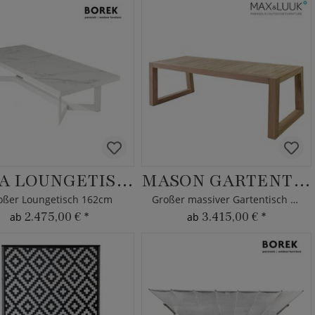
ARTA LOUNGETISCH
MASON GARTENTISCH
oßer Loungetisch 162cm
Großer massiver Gartentisch aus Teakholz
2.475,00 €
*
3.415,00 €
*
ab
ab