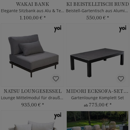
WAKAI BANK
KI BEISTELLTISCH RUND
Elegante Sitzbank aus Alu & Teak
Beistell-Gartentisch aus Aluminium
1.100,00 €
*
550,00 €
*
NATSU LOUNGESESSEL
MIDORI ECKSOFA-SET XL
Lounge Mittelmodul für draußen
Gartenlounge Komplett Set
935,00 €
*
775,00 €
*
ab