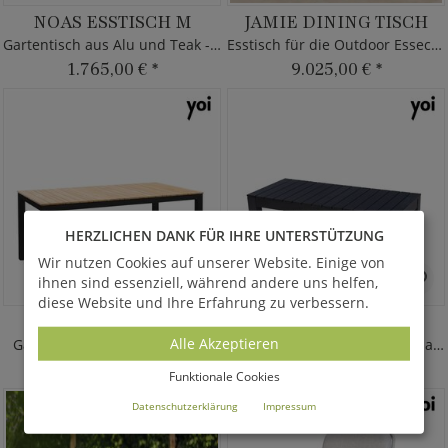
NOAS ESSTISCH M
JAMIE DINING TISCH
Gartentisch aus Alu und Teak - rund
Esstisch für die Outdoor Essecke
1.765,00 €
*
9.025,00 €
*
HERZLICHEN DANK FÜR IHRE UNTERSTÜTZUNG
Wir nutzen Cookies auf unserer Website. Einige von
ihnen sind essenziell, während andere uns helfen,
diese Website und Ihre Erfahrung zu verbessern.
ARASHI TISCH L
MIDORI BANK
Alle Akzeptieren
Gartentisch aus Alu und Teak
Moderne Aluminium Gartenbank
1.375,00 €
*
550,00 €
*
Funktionale Cookies
Datenschutzerklärung
Impressum