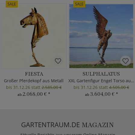
SALE
SALE
FIESTA
SULPHALATUS
Großer Pferdekopf aus Metall
XXL Gartenfigur Engel Torso aus Metall
bis 31.12.26 statt
2.585,00 €
bis 31.12.26 statt
4.505,00 €
2.068,00 €
*
3.604,00 €
*
ab
ab
GARTENTRAUM.DE
MAGAZIN
Aktuelle Berichte aus unserem Online-Magazin