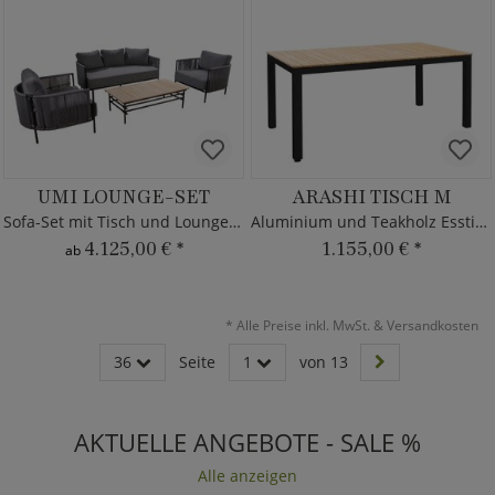
UMI LOUNGE-SET
ARASHI TISCH M
Sofa-Set mit Tisch und Loungesesseln
Aluminium und Teakholz Esstisch
4.125,00 €
*
1.155,00 €
*
ab
*
Alle Preise inkl. MwSt. & Versandkosten
36
Seite
1
von 13
AKTUELLE ANGEBOTE - SALE %
Alle anzeigen