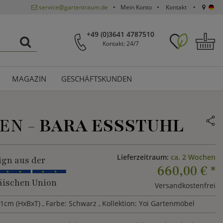
service@gartentraum.de
Mein Konto
Kontakt
+49 (0)3641 4787510
Kontakt: 24/7
MAGAZIN
GESCHÄFTSKUNDEN
EN -
BARA ESSSTUHL
Lieferzeitraum:
ca. 2 Wochen
ign aus der
660,00 €
*
ischen Union
Versandkostenfrei
1cm (HxBxT)
, Farbe: Schwarz
, Kollektion: Yoi Gartenmöbel