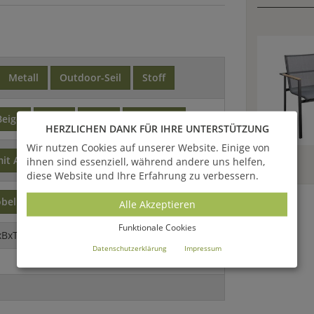
Metall
Outdoor-Seil
Stoff
Beige
Grau
Weiß
Anthrazit
HERZLICHEN DANK FÜR IHRE UNTERSTÜTZUNG
Wir nutzen Cookies auf unserer Website. Einige von
it Armlehne
mit Rückenlehne
ihnen sind essenziell, während andere uns helfen,
diese Website und Ihre Erfahrung zu verbessern.
öbel
Alle Akzeptieren
Funktionale Cookies
xBxT)
Datenschutzerklärung
Impressum