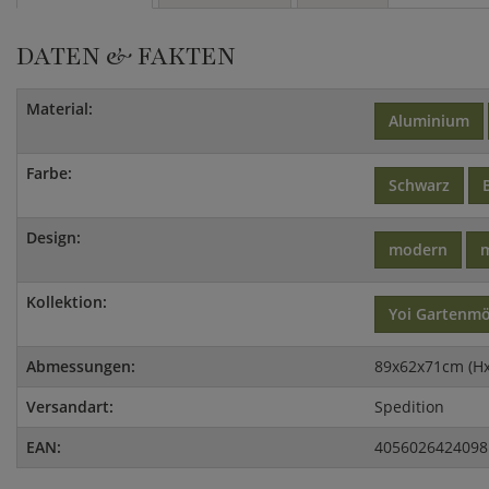
DATEN & FAKTEN
Material:
Aluminium
Farbe:
Schwarz
Design:
modern
m
Kollektion:
Yoi Gartenm
Abmessungen:
89x62x71cm (H
Versandart:
Spedition
EAN:
4056026424098