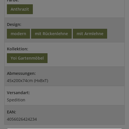
Anthrazit
Design:
modern
mit Rückenlehne
mit Armlehne
Kollektion:
Yoi Gartenmöbel
Abmessungen:
45x200x74cm (HxBxT)
Versandart:
Spedition
EAN:
4056026424234