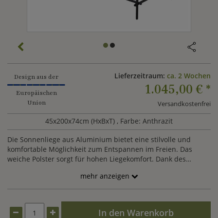
Lieferzeitraum:
ca. 2 Wochen
Design aus der
1.045,00 €
*
Europäischen
Union
Versandkostenfrei
45x200x74cm (HxBxT)
, Farbe: Anthrazit
Die Sonnenliege aus Aluminium bietet eine stilvolle und
komfortable Möglichkeit zum Entspannen im Freien. Das
weiche Polster sorgt für hohen Liegekomfort. Dank des
wetterfesten Materials ist sie langlebig und pflegeleicht. Ihr
mehr anzeigen
leichtes Gewicht ermöglicht eine flexible Platzierung im
Garten oder auf der Terrasse.
In den Warenkorb