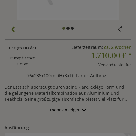
Lieferzeitraum:
ca. 2 Wochen
Design aus der
1.710,00 €
*
Europäischen
Union
Versandkostenfrei
76x236x100cm (HxBxT)
, Farbe: Anthrazit
Der Esstisch überzeugt durch seine klare, eckige Form und
die gelungene Materialkombination aus Aluminium und
Teakholz. Seine großzügige Tischfläche bietet viel Platz für
gesellige Runden im Freien. Das robuste Gestell und die
mehr anzeigen
wetterbeständige Tischplatte garantieren lange Haltbarkeit.
Mit seinem modernen Design wird er zum stilvollen
Mittelpunkt Ihres Außenbereichs.
Ausführung