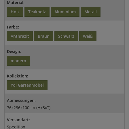
Material:
Holz
Teakholz
Aluminium
Metall
Farbe:
Anthrazit
Braun
Schwarz
Weiß
Design:
modern
Kollektion:
Yoi Gartenmöbel
Abmessungen:
76x236x100cm (HxBxT)
Versandart:
Spedition